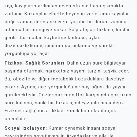
kişi, kayıpların ardından gelen stresle başa çıkmakta
zorlanır. Kazançlar elbette heyecan verici ama kayıplar
çoğu zaman derin anksiyete yaratır. bu durum vücudu
atlamsal bir döngüye sokar; kalp atışları hızlanır, kaslar
gerilir. Durmadan kaybetme korkusu, uyku
düzensizliklerine, sindirim sorunlarına ve sürekli
yorgunluğa yol açar.
Fiziksel Sağlık Sorunları
: Daha uzun süre bilgisayar
başında oturmak, hareketsiz yaşam tarzını teşvik eder.
Bu, obezite ve diğer metabolik bozukluklara davetiye
çıkarır. Ayrıca, göz yorgunluğu ve baş ağrısı da yaygın
görülmektedir. Gözlerimiz monittör karşısında çok uzun
süre kalınca, sanki bir tuzak içindeyiz gibi hissederiz.
Fiziksel sağlığımıza dikkat etmek bu noktada çok
önemlidir.
Sosyal İzolasyon
: Kumar oynamak insanı sosyal
çevresinden soyutlayabilir. Arkadaşlar ve aile ile