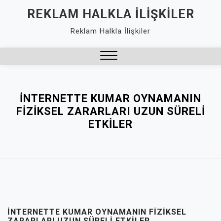
Skip
REKLAM HALKLA İLIŞKILER
to
Reklam Halkla İlişkiler
content
Close
Menu
İNTERNETTE KUMAR OYNAMANIN
FIZIKSEL ZARARLARI UZUN SÜRELI
ETKILER
İNTERNETTE KUMAR OYNAMANIN FIZIKSEL
ZARARLARI UZUN SÜRELI ETKILER