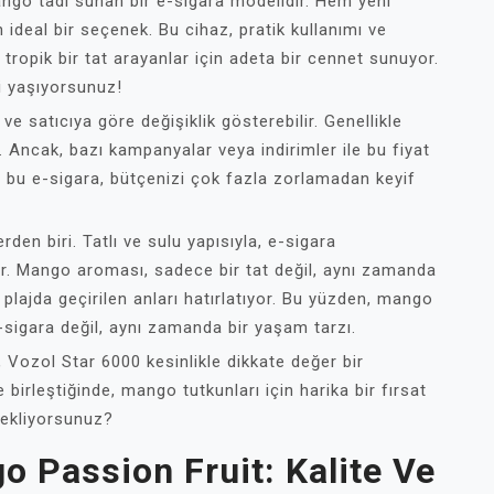
ango tadı sunan bir e-sigara modelidir. Hem yeni
 ideal bir seçenek. Bu cihaz, pratik kullanımı ve
, tropik bir tat arayanlar için adeta bir cennet sunuyor.
i yaşıyorsunuz!
e satıcıya göre değişiklik gösterebilir. Genellikle
. Ancak, bazı kampanyalar veya indirimler ile bu fiyat
in bu e-sigara, bütçenizi çok fazla zorlamadan keyif
den biri. Tatlı ve sulu yapısıyla, e-sigara
yor. Mango aroması, sadece bir tat değil, aynı zamanda
 plajda geçirilen anları hatırlatıyor. Bu yüzden, mango
-sigara değil, aynı zamanda bir yaşam tarzı.
 Vozol Star 6000 kesinlikle dikkate değer bir
birleştiğinde, mango tutkunları için harika bir fırsat
bekliyorsunuz?
o Passion Fruit: Kalite Ve