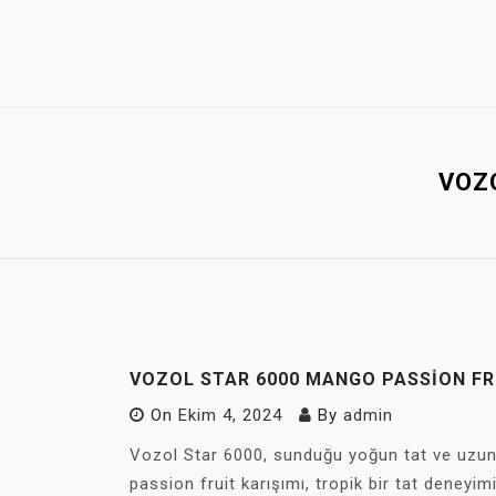
Skip
to
content
VOZ
VOZOL STAR 6000 MANGO PASSION FR
On
Ekim 4, 2024
By
admin
Vozol Star 6000, sunduğu yoğun tat ve uzun 
passion fruit karışımı, tropik bir tat deneyim