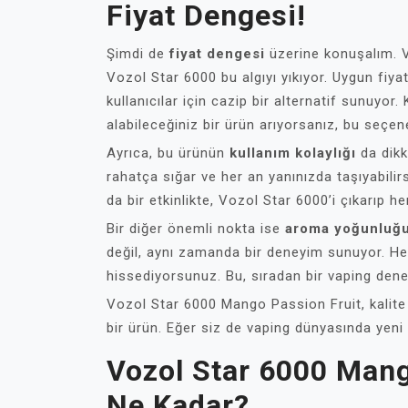
Fiyat Dengesi!
Şimdi de
fiyat dengesi
üzerine konuşalım. Va
Vozol Star 6000 bu algıyı yıkıyor. Uygun fiy
kullanıcılar için cazip bir alternatif sunuyo
alabileceğiniz bir ürün arıyorsanız, bu seçe
Ayrıca, bu ürünün
kullanım kolaylığı
da dikk
rahatça sığar ve her an yanınızda taşıyabilir
da bir etkinlikte, Vozol Star 6000’i çıkarıp her
Bir diğer önemli nokta ise
aroma yoğunluğ
değil, aynı zamanda bir deneyim sunuyor. Her 
hissediyorsunuz. Bu, sıradan bir vaping den
Vozol Star 6000 Mango Passion Fruit, kalite
bir ürün. Eğer siz de vaping dünyasında yeni 
Vozol Star 6000 Mang
Ne Kadar?