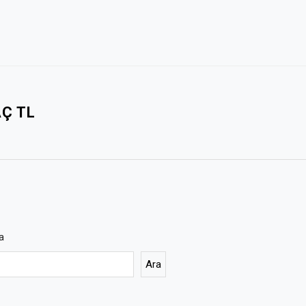
Ç TL
a
Ara