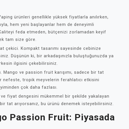
ping ürünleri genellikle yüksek fiyatlarla anılırken,
atıyla, hem yeni başlayanlar hem de deneyimli
r. Kaliteyi feda etmeden, bütçenizi zorlamadan keyif
nek tam size göre.
at çekici. Kompakt tasarımı sayesinde cebinize
siniz. Düşünün ki, bir arkadaşınızla buluştuğunuzda ya
kesin ilgisini çekebilirsiniz.
u
. Mango ve passion fruit karışımı, sadece bir tat
nefeste, tropik meyvelerin ferahlatıcı etkisini
eyiminden çok daha fazlası.
 ve fiyat dengesini mükemmel bir şekilde yakalayan
bir tat arıyorsanız, bu ürünü denemek isteyebilirsiniz.
o Passion Fruit: Piyasada