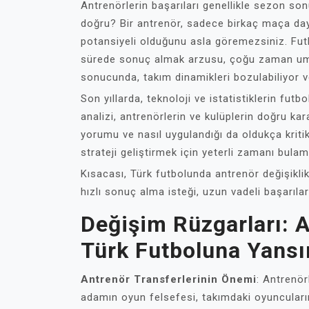
Antrenörlerin başarıları genellikle sezon so
doğru? Bir antrenör, sadece birkaç maça day
potansiyeli olduğunu asla göremezsiniz. Futb
sürede sonuç almak arzusu, çoğu zaman umut 
sonucunda, takım dinamikleri bozulabiliyor v
Son yıllarda, teknoloji ve istatistiklerin fut
analizi, antrenörlerin ve kulüplerin doğru ka
yorumu ve nasıl uygulandığı da oldukça kritik.
strateji geliştirmek için yeterli zamanı bulama
Kısacası, Türk futbolunda antrenör değişikli
hızlı sonuç alma isteği, uzun vadeli başarıla
Değişim Rüzgarları: A
Türk Futboluna Yansı
Antrenör Transferlerinin Önemi
: Antrenör
adamın oyun felsefesi, takımdaki oyuncuların 