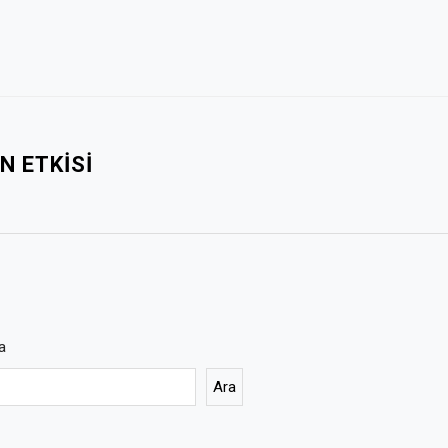
N ETKISI
a
Ara