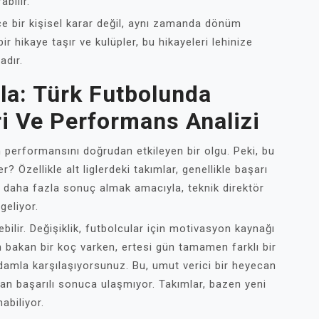
bilir.
ce bir kişisel karar değil, aynı zamanda dönüm
bir hikaye taşır ve kulüpler, bu hikayeleri lehinize
adır.
la: Türk Futbolunda
ri Ve Performans Analizi
m performansını doğrudan etkileyen bir olgu. Peki, bu
? Özellikle alt liglerdeki takımlar, genellikle başarı
nde daha fazla sonuç almak amacıyla, teknik direktör
geliyor.
ebilir. Değişiklik, futbolcular için motivasyon kaynağı
n bakan bir koç varken, ertesi gün tamamen farklı bir
damla karşılaşıyorsunuz. Bu, umut verici bir heyecan
man başarılı sonuca ulaşmıyor. Takımlar, bazen yeni
abiliyor.