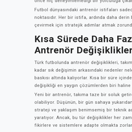
önce hiç deneyimlemediği bir yolculuğa çıkara
Futbol dünyasındaki antrenör istifaları sade
noktasıdır. Her bir istifa, ardında daha derin 
çevirmek için stratejik adımlar atmak zorund
Kısa Sürede Daha Faz
Antrenör Değişiklikle
Türk futbolunda antrenör değişiklikleri, takı
kadar sık değişimin arkasındaki nedenler neler
baskısı altında kalıyorlar. Kısa bir süre içi
değişikliği en yaygın çözümlerden biri haline 
Yeni bir antrenör, takıma taze bir soluk getir
olabiliyor. Düşünün, bir gün sahaya yukarıda
strateji ve yaklaşım benimsemiş bir teknik a
yaratıyor. Ancak, bu tür değişiklikler her za
fikirlere ve sistemlere adapte olmakta zorlan