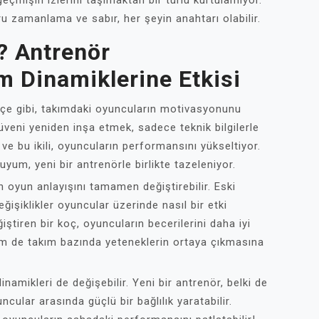
geçmişin izlerini taşımaktan bir türlü kurtulamıyor.
u zamanlama ve sabır, her şeyin anahtarı olabilir.
? Antrenör
ım Dinamiklerine Etkisi
bahçe gibi, takımdaki oyuncuların motivasyonunu
güveni yeniden inşa etmek, sadece teknik bilgilerle
 ve bu ikili, oyuncuların performansını yükseltiyor.
uyum, yeni bir antrenörle birlikte tazeleniyor.
ın oyun anlayışını tamamen değiştirebilir. Eski
 değişiklikler oyuncular üzerinde nasıl bir etki
tiren bir koç, oyuncuların becerilerini daha iyi
em de takım bazında yeteneklerin ortaya çıkmasına
dinamikleri de değişebilir. Yeni bir antrenör, belki de
ncular arasında güçlü bir bağlılık yaratabilir.