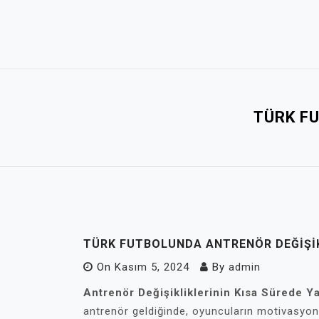
Skip
to
content
TÜRK FU
TÜRK FUTBOLUNDA ANTRENÖR DEĞIŞIK
On
Kasım 5, 2024
By
admin
Antrenör Değişikliklerinin Kısa Sürede Yar
antrenör geldiğinde, oyuncuların motivasyonu 