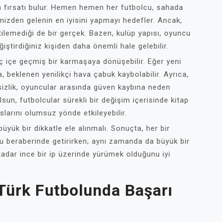
ma fırsatı bulur. Hemen hemen her futbolcu, sahada
izden gelenin en iyisini yapmayı hedefler. Ancak,
ntilemediği de bir gerçek. Bazen, kulüp yapısı, oyuncu
ğiştirdiğiniz kişiden daha önemli hale gelebilir.
ç içe geçmiş bir karmaşaya dönüşebilir. Eğer yeni
 beklenen yenilikçi hava çabuk kaybolabilir. Ayrıca,
rsizlik, oyuncular arasında güven kaybına neden
lsun, futbolcular sürekli bir değişim içerisinde kitap
larını olumsuz yönde etkileyebilir.
büyük bir dikkatle ele alınmalı. Sonuçta, her bir
udu beraberinde getirirken; aynı zamanda da büyük bir
kadar ince bir ip üzerinde yürümek olduğunu iyi
 Türk Futbolunda Başarı