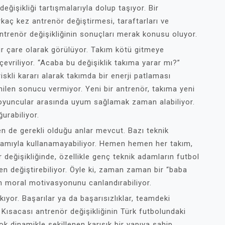
ğişikliği tartışmalarıyla dolup taşıyor. Bir
kaç kez antrenör değiştirmesi, taraftarları ve
antrenör değişikliğinin sonuçları merak konusu oluyor.
ir çare olarak görülüyor. Takım kötü gitmeye
evriliyor. “Acaba bu değişiklik takıma yarar mı?”
riskli kararı alarak takımda bir enerji patlaması
len sonucu vermiyor. Yeni bir antrenör, takıma yeni
at oyuncular arasında uyum sağlamak zaman alabiliyor.
ğurabiliyor.
en de gerekli olduğu anlar mevcut. Bazı teknik
anlamıyla kullanamayabiliyor. Hemen hemen her takım,
ör değişikliğinde, özellikle genç teknik adamların futbol
men değiştirebiliyor. Öyle ki, zaman zaman bir “baba
ın moral motivasyonunu canlandırabiliyor.
kıyor. Başarılar ya da başarısızlıklar, teamdeki
r. Kısacası antrenör değişikliğinin Türk futbolundaki
ok dinamikle şekillenen karışık bir yapıya sahip.