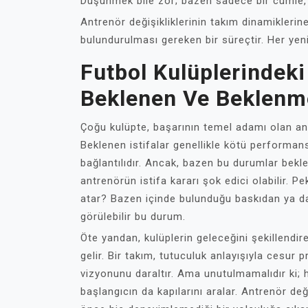
Düşünmek bile zor; bazen sadece bir cümle, 
Antrenör değişikliklerinin takım dinamikleri
bulundurulması gereken bir süreçtir. Her yeni 
Futbol Kulüplerindeki 
Beklenen Ve Beklenm
Çoğu kulüpte, başarının temel adamı olan antr
Beklenen istifalar genellikle kötü performan
bağlantılıdır. Ancak, bazen bu durumlar bekle
antrenörün istifa kararı şok edici olabilir. 
atar? Bazen içinde bulunduğu baskıdan ya da
görülebilir bu durum.
Öte yandan, kulüplerin geleceğini şekillendir
gelir. Bir takım, tutuculuk anlayışıyla cesur
vizyonunu daraltır. Ama unutulmamalıdır ki; her
başlangıcın da kapılarını aralar. Antrenör değ