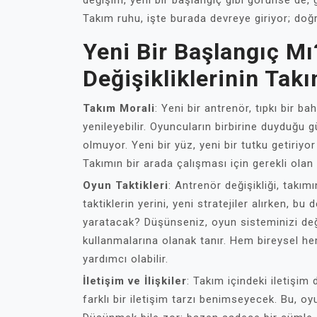
değişim, yeni bir başlangıç gibi görünse de, 
Takım ruhu, işte burada devreye giriyor; doğr
Yeni Bir Başlangıç Mı
Değişikliklerinin Tak
Takım Morali
: Yeni bir antrenör, tıpkı bir 
yenileyebilir. Oyuncuların birbirine duyduğu 
olmuyor. Yeni bir yüz, yeni bir tutku getiriyor
Takımın bir arada çalışması için gerekli olan 
Oyun Taktikleri
: Antrenör değişikliği, takım
taktiklerin yerini, yeni stratejiler alırken, bu
yaratacak? Düşünseniz, oyun sisteminizi değiş
kullanmalarına olanak tanır. Hem bireysel h
yardımcı olabilir.
İletişim ve İlişkiler
: Takım içindeki iletişim 
farklı bir iletişim tarzı benimseyecek. Bu, oyu