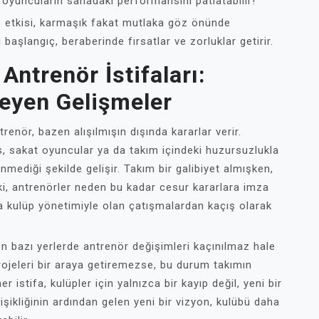
oyuncuların sahadaki performansını patlatabilir!
ne etkisi, karmaşık fakat mutlaka göz önünde
başlangıç, beraberinde fırsatlar ve zorluklar getirir.
Antrenör İstifaları:
eyen Gelişmeler
enör, bazen alışılmışın dışında kararlar verir.
s, sakat oyuncular ya da takım içindeki huzursuzlukla
nmediği şekilde gelişir. Takım bir galibiyet almışken,
Peki, antrenörler neden bu kadar cesur kararlara imza
 kulüp yönetimiyle olan çatışmalardan kaçış olarak
en bazı yerlerde antrenör değişimleri kaçınılmaz hale
 projeleri bir araya getiremezse, bu durum takımın
 istifa, kulüpler için yalnızca bir kayıp değil, yeni bir
işikliğinin ardından gelen yeni bir vizyon, kulübü daha