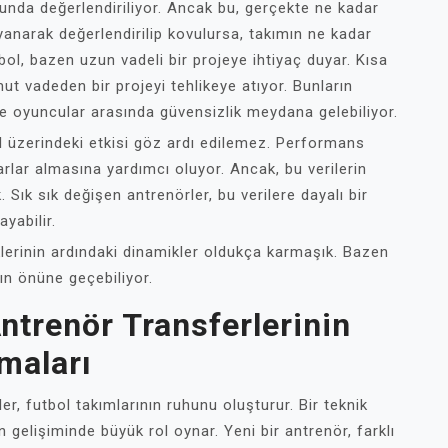
nunda değerlendiriliyor. Ancak bu, gerçekte ne kadar
anarak değerlendirilip kovulursa, takımın ne kadar
ol, bazen uzun vadeli bir projeye ihtiyaç duyar. Kısa
vadeden bir projeyi tehlikeye atıyor. Bunların
e oyuncular arasında güvensizlik meydana gelebiliyor.
bol üzerindeki etkisi göz ardı edilemez. Performans
rarlar almasına yardımcı oluyor. Ancak, bu verilerin
 Sık sık değişen antrenörler, bu verilere dayalı bir
yabilir.
klerinin ardındaki dinamikler oldukça karmaşık. Bazen
rın önüne geçebiliyor.
ntrenör Transferlerinin
maları
ler, futbol takımlarının ruhunu oluşturur. Bir teknik
gelişiminde büyük rol oynar. Yeni bir antrenör, farklı