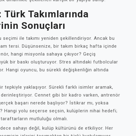
i: Türk Takımlarında
rinin Sonuçları
 seçimi ile takımı yeniden şekillendiriyor. Ancak bu
am tersi. Düşünsenize, bir takım birkaç hafta içinde
renör, hangi misyonla sahaya çıkıyor? Geçiş
üyük bir baskı oluşturuyor. Stres altındaki futbolcular
r. Hangi oyuncu, bu sürekli değişkenliğin altında
bir tepkiyle yaklaşıyor. Sürekli farklı isimler aramak,
erinleştiriyor. Cennet gibi bir kadro varken, antrenör
, gerçek başarı nerede başlıyor? İstikrar mı, yoksa
i? Hangi yolu seçerse seçsin, kulüplerin nihai hedefi;
araftarların mutluluğu olmalı.
adece sahayı değil, kulüp kültürünü de etkiliyor. Her