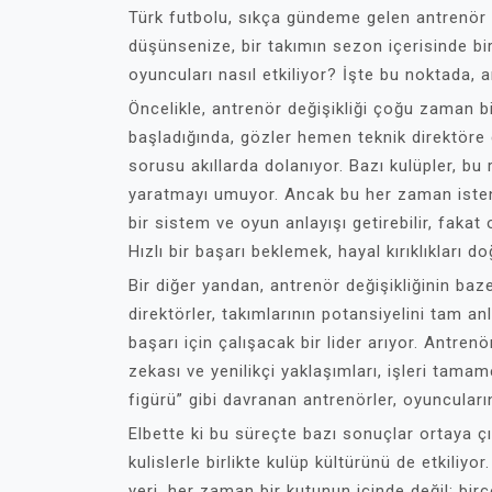
Türk futbolu, sıkça gündeme gelen antrenör de
düşünsenize, bir takımın sezon içerisinde bir
oyuncuları nasıl etkiliyor? İşte bu noktada, 
Öncelikle, antrenör değişikliği çoğu zaman b
başladığında, gözler hemen teknik direktöre ç
sorusu akıllarda dolanıyor. Bazı kulüpler, bu 
yaratmayı umuyor. Ancak bu her zaman isteni
bir sistem ve oyun anlayışı getirebilir, fak
Hızlı bir başarı beklemek, hayal kırıklıkları do
Bir diğer yandan, antrenör değişikliğinin baz
direktörler, takımlarının potansiyelini tam 
başarı için çalışacak bir lider arıyor. Antren
zekası ve yenilikçi yaklaşımları, işleri tama
figürü” gibi davranan antrenörler, oyuncular
Elbette ki bu süreçte bazı sonuçlar ortaya çı
kulislerle birlikte kulüp kültürünü de etkiliyo
yeri, her zaman bir kutunun içinde değil; birç