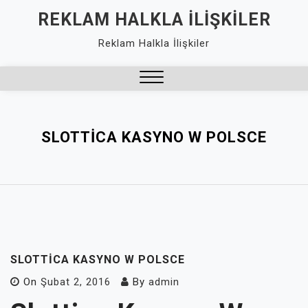
Skip
REKLAM HALKLA İLIŞKILER
to
Reklam Halkla İlişkiler
content
Close
Menu
SLOTTICA KASYNO W POLSCE
SLOTTICA KASYNO W POLSCE
On
Şubat 2, 2016
By
admin