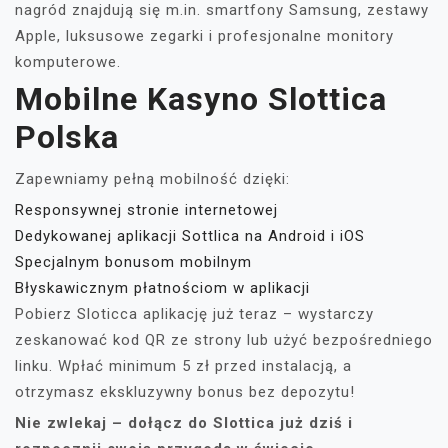
nagród znajdują się m.in. smartfony Samsung, zestawy
Apple, luksusowe zegarki i profesjonalne monitory
komputerowe.
Mobilne Kasyno Slottica
Polska
Zapewniamy pełną mobilność dzięki:
Responsywnej stronie internetowej
Dedykowanej aplikacji Sottlica na Android i iOS
Specjalnym bonusom mobilnym
Błyskawicznym płatnościom w aplikacji
Pobierz Sloticca aplikację już teraz – wystarczy
zeskanować kod QR ze strony lub użyć bezpośredniego
linku. Wpłać minimum 5 zł przed instalacją, a
otrzymasz ekskluzywny bonus bez depozytu!
Nie zwlekaj – dołącz do Slottica już dziś i