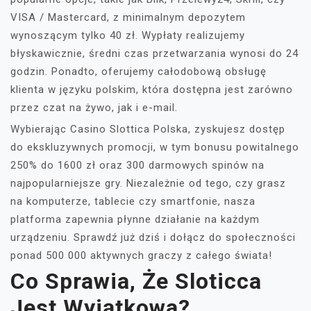
VISA / Mastercard, z minimalnym depozytem
wynoszącym tylko 40 zł. Wypłaty realizujemy
błyskawicznie, średni czas przetwarzania wynosi do 24
godzin. Ponadto, oferujemy całodobową obsługę
klienta w języku polskim, która dostępna jest zarówno
przez czat na żywo, jak i e-mail.
Wybierając Casino Slottica Polska, zyskujesz dostęp
do ekskluzywnych promocji, w tym bonusu powitalnego
250% do 1600 zł oraz 300 darmowych spinów na
najpopularniejsze gry. Niezależnie od tego, czy grasz
na komputerze, tablecie czy smartfonie, nasza
platforma zapewnia płynne działanie na każdym
urządzeniu. Sprawdź już dziś i dołącz do społeczności
ponad 500 000 aktywnych graczy z całego świata!
Co Sprawia, Że Sloticca
Jest Wyjątkowa?