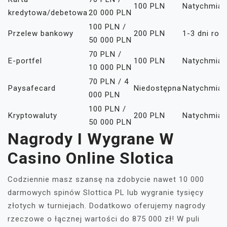
100 PLN
Natychmia
kredytowa/debetowa
20 000 PLN
100 PLN /
Przelew bankowy
200 PLN
1-3 dni rob
50 000 PLN
70 PLN /
E-portfel
100 PLN
Natychmia
10 000 PLN
70 PLN / 4
Paysafecard
Niedostępna
Natychmia
000 PLN
100 PLN /
Kryptowaluty
200 PLN
Natychmia
50 000 PLN
Nagrody I Wygrane W
Casino Online Slotica
Codziennie masz szansę na zdobycie nawet 10 000
darmowych spinów Slottica PL lub wygranie tysięcy
złotych w turniejach. Dodatkowo oferujemy nagrody
rzeczowe o łącznej wartości do 875 000 zł! W puli