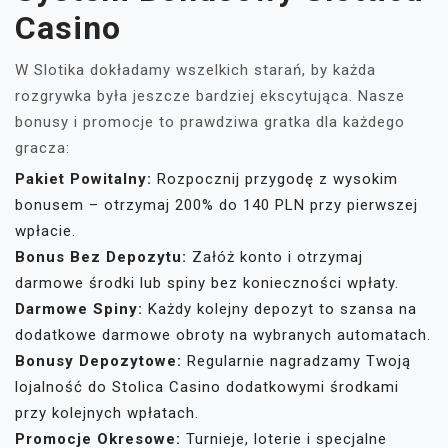
Casino
W Slotika dokładamy wszelkich starań, by każda
rozgrywka była jeszcze bardziej ekscytująca. Nasze
bonusy i promocje to prawdziwa gratka dla każdego
gracza:
Pakiet Powitalny:
Rozpocznij przygodę z wysokim
bonusem – otrzymaj 200% do 140 PLN przy pierwszej
wpłacie.
Bonus Bez Depozytu:
Załóż konto i otrzymaj
darmowe środki lub spiny bez konieczności wpłaty.
Darmowe Spiny:
Każdy kolejny depozyt to szansa na
dodatkowe darmowe obroty na wybranych automatach.
Bonusy Depozytowe:
Regularnie nagradzamy Twoją
lojalność do Stolica Casino dodatkowymi środkami
przy kolejnych wpłatach.
Promocje Okresowe:
Turnieje, loterie i specjalne