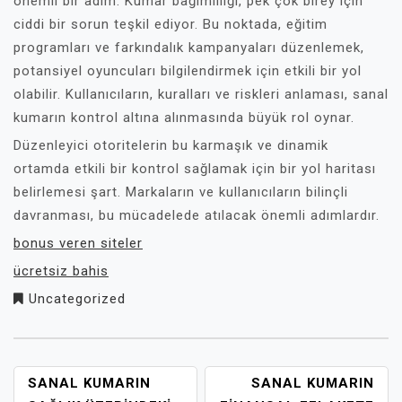
önemli bir adım. Kumar bağımlılığı, pek çok birey için
ciddi bir sorun teşkil ediyor. Bu noktada, eğitim
programları ve farkındalık kampanyaları düzenlemek,
potansiyel oyuncuları bilgilendirmek için etkili bir yol
olabilir. Kullanıcıların, kuralları ve riskleri anlaması, sanal
kumarın kontrol altına alınmasında büyük rol oynar.
Düzenleyici otoritelerin bu karmaşık ve dinamik
ortamda etkili bir kontrol sağlamak için bir yol haritası
belirlemesi şart. Markaların ve kullanıcıların bilinçli
davranması, bu mücadelede atılacak önemli adımlardır.
bonus veren siteler
ücretsiz bahis
Uncategorized
YAZI
SANAL KUMARIN
SANAL KUMARIN