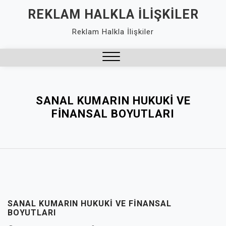
Skip
REKLAM HALKLA İLIŞKILER
to
Reklam Halkla İlişkiler
content
Close
Menu
SANAL KUMARIN HUKUKI VE
FINANSAL BOYUTLARI
SANAL KUMARIN HUKUKI VE FINANSAL
BOYUTLARI