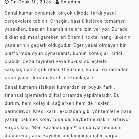
On
Ocak 10, 2025
By
admin
Sanal kumar oynamak, birçok ülkede farklı yasal
çerçevelere tabidir. Örneğin, bazı ülkelerde tamamen
yasakken, bazıları lisanslı sitelere izin veriyor. Burada
dikkat edilmesi gereken en önemli nokta, hangi ülkenin
yasalarının geçerli olduğudur. Eğer yasal olmayan bir
platformda oyun oynarsanız, bunun sonuçları ciddi
olabilir. Ceza tayinleri veya hukuki süreçlerle
karşılaşmanız çok olası. O yüzden, kumar oynamadan
önce yasal durumu kontrol etmek şart!
Sanal kumarın fiziksel kumardan en büyük farkı,
finansal işlemlerin dijital ortamda yapılmasıdır. Bu
durum, hem kolaylık sağlarken hem de riskler
barındırıyor. Kredi kartı, e-cüzdan gibi yöntemlerle para
yatırıp çekmek kolay olsa da, kaybetme riskini artırıyor.
Birçok kişi, “Ben kazanacağım!” umuduyla hesabını
dolduruyor, ama kayıplar başladığında işler sarpa