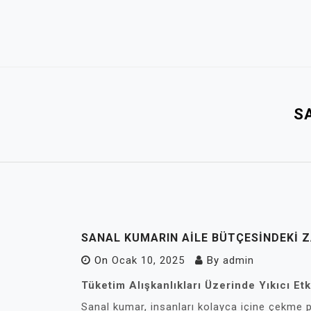
Skip
to
content
S
SANAL KUMARIN AILE BÜTÇESINDEKI Z
On
Ocak 10, 2025
By
admin
Tüketim Alışkanlıkları Üzerinde Yıkıcı Etk
Sanal kumar, insanları kolayca içine çekme po