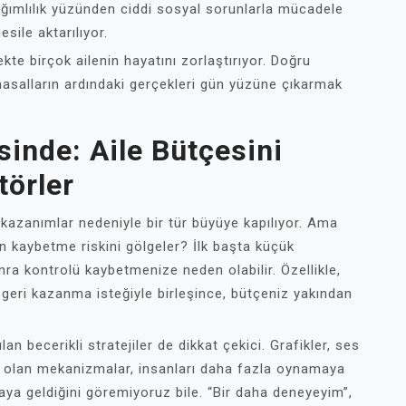
bağımlılık yüzünden ciddi sosyal sorunlarla mücadele
sile aktarılıyor.
te birçok ailenin hayatını zorlaştırıyor. Doğru
 masalların ardındaki gerçekleri gün yüzüne çıkarmak
inde: Aile Bütçesini
törler
 kazanımlar nedeniyle bir tür büyüye kapılıyor. Ama
kaybetme riskini gölgeler? İlk başta küçük
nra kontrolü kaybetmenize neden olabilir. Özellikle,
ı geri kazanma isteğiyle birleşince, bütçeniz yakından
lan becerikli stratejiler de dikkat çekici. Grafikler, ses
lu olan mekanizmalar, insanları daha fazla oynamaya
ya geldiğini göremiyoruz bile. “Bir daha deneyeyim”,