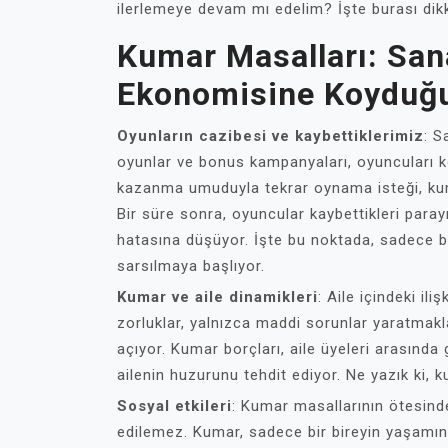
ilerlemeye devam mı edelim? İşte burası dikk
Kumar Masalları: Sana
Ekonomisine Koyduğu
Oyunların cazibesi ve kaybettiklerimiz
: S
oyunlar ve bonus kampanyaları, oyuncuları ko
kazanma umuduyla tekrar oynama isteği, kumar
Bir süre sonra, oyuncular kaybettikleri par
hatasına düşüyor. İşte bu noktada, sadece bir
sarsılmaya başlıyor.
Kumar ve aile dinamikleri
: Aile içindeki il
zorluklar, yalnızca maddi sorunlar yaratmakl
açıyor. Kumar borçları, aile üyeleri arasında
ailenin huzurunu tehdit ediyor. Ne yazık ki,
Sosyal etkileri
: Kumar masallarının ötesinde
edilemez. Kumar, sadece bir bireyin yaşamını