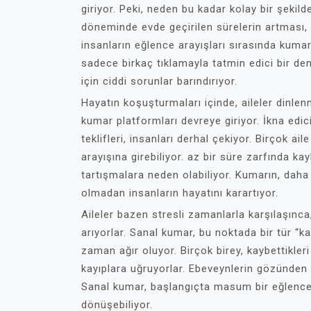
giriyor. Peki, neden bu kadar kolay bir şeki
döneminde evde geçirilen sürelerin artması, o
insanların eğlence arayışları sırasında kuma
sadece birkaç tıklamayla tatmin edici bir den
için ciddi sorunlar barındırıyor.
Hayatın koşuşturmaları içinde, aileler dinle
kumar platformları devreye giriyor. İkna edic
teklifleri, insanları derhal çekiyor. Birçok a
arayışına girebiliyor. az bir süre zarfında ka
tartışmalara neden olabiliyor. Kumarın, dah
olmadan insanların hayatını karartıyor.
Aileler bazen stresli zamanlarla karşılaşınca
arıyorlar. Sanal kumar, bu noktada bir tür “ka
zaman ağır oluyor. Birçok birey, kaybettikle
kayıplara uğruyorlar. Ebeveynlerin gözünden 
Sanal kumar, başlangıçta masum bir eğlence
dönüşebiliyor.