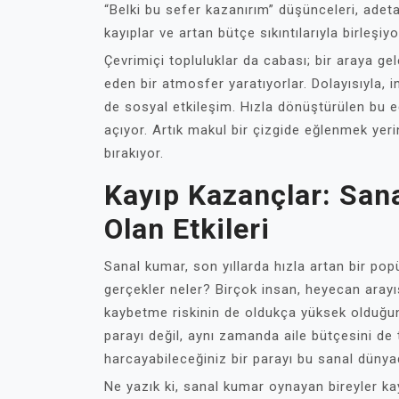
“Belki bu sefer kazanırım” düşünceleri, adeta
kayıplar ve artan bütçe sıkıntılarıyla birleşiyo
Çevrimiçi topluluklar da cabası; bir araya g
eden bir atmosfer yaratıyorlar. Dolayısıyla, 
de sosyal etkileşim. Hızla dönüştürülen bu e
açıyor. Artık makul bir çizgide eğlenmek yerin
bırakıyor.
Kayıp Kazançlar: Sana
Olan Etkileri
Sanal kumar, son yıllarda hızla artan bir pop
gerçekler neler? Birçok insan, heyecan arayı
kaybetme riskinin de oldukça yüksek olduğu
parayı değil, aynı zamanda aile bütçesini de t
harcayabileceğiniz bir parayı bu sanal düny
Ne yazık ki, sanal kumar oynayan bireyler kayı