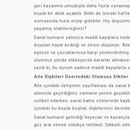
geri kazanma umuduyla daha fazla oynamaya
büyük bir delik açabilir. Belki de önceki hafta
sonrasında hızla eriyip gidebilir. Hiç düşün
yaşamış olabileceğinizi?
Sanal kumarın yalnızca maddi kayıplara ned
duyulan hayal kırıklığı ve stresi düşünün. Ai
eşinize ve çocuklarınıza karşı yönlendirilmiş o
olumsuz yönde etkileyecek kararlar almanızı
yazık ki, bu durum sadece maddi kayıplarla sı
Aile İlişkileri Üzerindeki Olumsuz Etkiler
Aile içindeki iletişimin zayıflaması da san
ailenizle geçirdiğiniz zamanın yerine geçebi
sohbet ederken, sanal bahis sitelerinde kayb
içindeki bu büyük boşluk, ilişkilerinizi derinde
Sanal kumarın getirdiği heyecan ve kazançlar
göz ardı etmek oldukça tehlikeli. Dikkatli ol