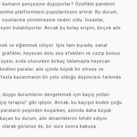
lde kumarın pençesine düşüyorlar? Özellikle pandemi
nline platformların popülaritesini artırdı. Bu durum,
r oyunlarına yönelmesine neden oldu. İnsanlar,
eyim bulabiliyorlar. Ancak bu kolay erişim, birçok aile
nmek ve eğlenmek istiyor. İşte tam burada, sanal
i grafikler, heyecan dolu ses efektleri ve cazip bonus
ile üyesi, evde otururken birkaç tıklamayla heyecan
ybedilen paralar, aile içinde büyük bir strese ve
a fazla kazanmanın bir yolu olduğu düşüncesi farkında
, duygu durumlarını dengelemek için kaçış yolları
çış terapisi” gibi işliyor. Ancak, bu kaçışın bedeli çoğu
ri paraların peşinden koşarken, aslında daha büyük
kaçan bu durum, aile dinamiklerini tehdit ediyor.
 olarak görünse de, bir süre sonra kabusa