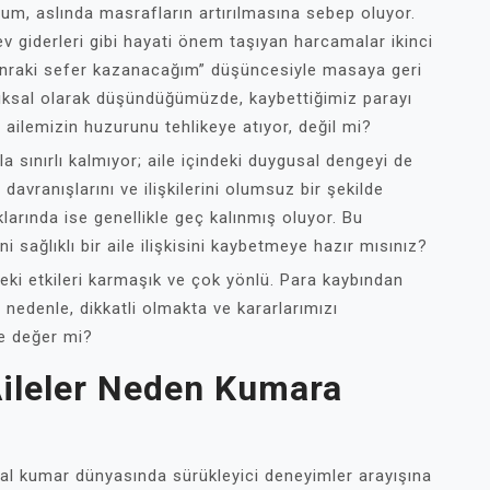
rum, aslında masrafların artırılmasına sebep oluyor.
v giderleri gibi hayati önem taşıyan harcamalar ikinci
 sonraki sefer kazanacağım” düşüncesiyle masaya geri
ıksal olarak düşündüğümüzde, kaybettiğimiz parayı
ailemizin huzurunu tehlikeye atıyor, değil mi?
a sınırlı kalmıyor; aile içindeki duygusal dengeyi de
 davranışlarını ve ilişkilerini olumsuz bir şekilde
ıklarında ise genellikle geç kalınmış oluyor. Bu
 sağlıklı bir aile ilişkisini kaybetmeye hazır mısınız?
eki etkileri karmaşık ve çok yönlü. Para kaybından
 nedenle, dikkatli olmakta ve kararlarımızı
ke değer mi?
Aileler Neden Kumara
anal kumar dünyasında sürükleyici deneyimler arayışına