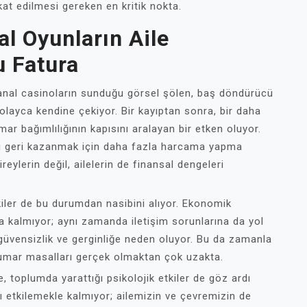
at edilmesi gereken en kritik nokta.
l Oyunların Aile
 Fatura
anal casinoların sunduğu görsel şölen, baş döndürücü
layca kendine çekiyor. Bir kayıptan sonra, bir daha
 bağımlılığının kapısını aralayan bir etken oluyor.
ayı geri kazanmak için daha fazla harcama yapma
eylerin değil, ailelerin de finansal dengeleri
işkiler de bu durumdan nasibini alıyor. Ekonomik
a kalmıyor; aynı zamanda iletişim sorunlarına da yol
 güvensizlik ve gerginliğe neden oluyor. Bu da zamanla
 kumar masalları gerçek olmaktan çok uzakta.
, toplumda yarattığı psikolojik etkiler de göz ardı
 etkilemekle kalmıyor; ailemizin ve çevremizin de