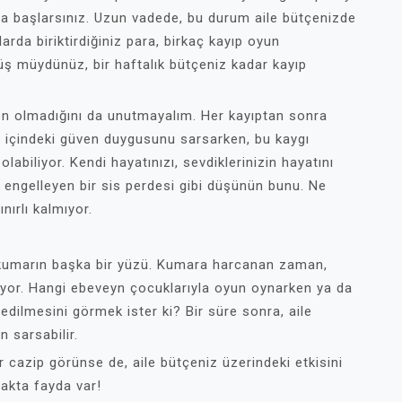
 başlarsınız. Uzun vadede, bu durum aile bütçenizde
larda biriktirdiğiniz para, birkaç kayıp oyun
müş müydünüz, bir haftalık bütçeniz kadar kayıp
en olmadığını da unutmayalım. Her kayıptan sonra
le içindeki güven duygusunu sarsarken, bu kaygı
labiliyor. Kendi hayatınızı, sevdiklerinizin hayatını
 engelleyen bir sis perdesi gibi düşünün bunu. Ne
nırlı kalmıyor.
al kumarın başka bir yüzü. Kumara harcanan zaman,
liyor. Hangi ebeveyn çocuklarıyla oyun oynarken ya da
edilmesini görmek ister ki? Bir süre sonra, aile
n sarsabilir.
 cazip görünse de, aile bütçeniz üzerindeki etkisini
makta fayda var!