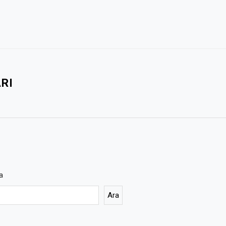
RI
a
Ara