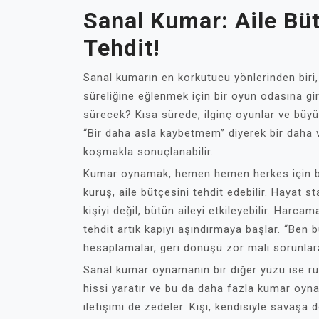
Sanal Kumar: Aile Bü
Tehdit!
Sanal kumarın en korkutucu yönlerinden biri, 
süreliğine eğlenmek için bir oyun odasına gi
sürecek? Kısa sürede, ilginç oyunlar ve büyük 
“Bir daha asla kaybetmem” diyerek bir daha v
koşmakla sonuçlanabilir.
Kumar oynamak, hemen hemen herkes için bir 
kuruş, aile bütçesini tehdit edebilir. Hayat s
kişiyi değil, bütün aileyi etkileyebilir. Harca
tehdit artık kapıyı aşındırmaya başlar. “Ben b
hesaplamalar, geri dönüşü zor mali sorunlara
Sanal kumar oynamanın bir diğer yüzü ise ruh 
hissi yaratır ve bu da daha fazla kumar oynam
iletişimi de zedeler. Kişi, kendisiyle savaşa d