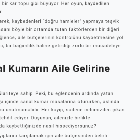
 bir kar topu gibi büyüyor. Her oyun, kaydedilen
r.
elerek, kaybedenleri “doğru hamleler” yapmaya teşvik
insanı böyle bir ortamda tutan faktörlerden bir diğeri
ğlence, aile bütçelerinin kontrolünü kaybetmesine yol
i, bir bağımlılık haline getirdiği zorlu bir mücadeleye
l Kumarın Aile Gelirine
ülariteye sahip. Peki, bu eğlencenin ardında yatan
şı içinde sanal kumar masalarına otururken, aslında
nu unutmamalıdır. Her kayıp, sadece cebimizden çıkan
ehdit ediyor. Düşünün, ailenizle birlikte
ada kaybettiğinizde nasıl hissediyorsunuz?
plarını karşılamak için aile bütçesinden belirli