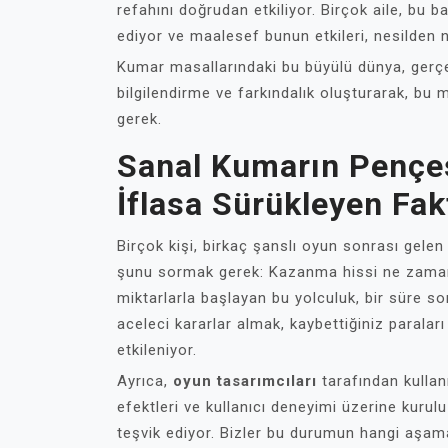
refahını doğrudan etkiliyor. Birçok aile, bu 
ediyor ve maalesef bunun etkileri, nesilden ne
Kumar masallarındaki bu büyülü dünya, gerçek
bilgilendirme ve farkındalık oluşturarak, bu
gerek.
Sanal Kumarın Pençes
İflasa Sürükleyen Fak
Birçok kişi, birkaç şanslı oyun sonrası gelen
şunu sormak gerek: Kazanma hissi ne zaman 
miktarlarla başlayan bu yolculuk, bir süre so
aceleci kararlar almak, kaybettiğiniz paralar
etkileniyor.
Ayrıca,
oyun tasarımcıları
tarafından kullanı
efektleri ve kullanıcı deneyimi üzerine kuru
teşvik ediyor. Bizler bu durumun hangi aşama