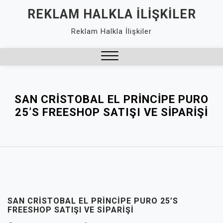
Skip
REKLAM HALKLA İLIŞKILER
to
Reklam Halkla İlişkiler
content
Close
Menu
SAN CRISTOBAL EL PRINCIPE PURO
25’S FREESHOP SATIŞI VE SIPARIŞI
SAN CRISTOBAL EL PRINCIPE PURO 25’S
FREESHOP SATIŞI VE SIPARIŞI