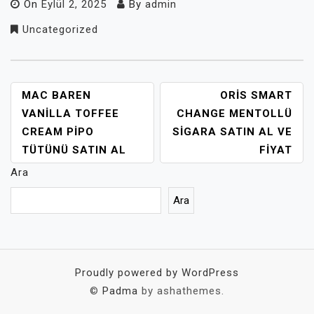
On
Eylül 2, 2025
By
admin
Uncategorized
YAZI
MAC BAREN
ORIS SMART
GEZINMESI
VANILLA TOFFEE
CHANGE MENTOLLÜ
CREAM PIPO
SIGARA SATIN AL VE
TÜTÜNÜ SATIN AL
FIYAT
Ara
Ara
Proudly powered by WordPress
©
Padma
by ashathemes.