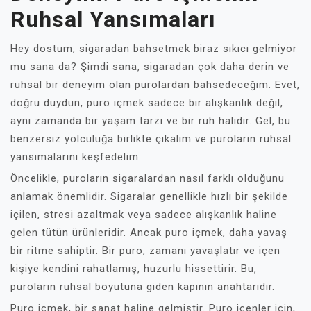
Ruhsal Yansımaları
Hey dostum, sigaradan bahsetmek biraz sıkıcı gelmiyor
mu sana da? Şimdi sana, sigaradan çok daha derin ve
ruhsal bir deneyim olan purolardan bahsedeceğim. Evet,
doğru duydun, puro içmek sadece bir alışkanlık değil,
aynı zamanda bir yaşam tarzı ve bir ruh halidir. Gel, bu
benzersiz yolculuğa birlikte çıkalım ve puroların ruhsal
yansımalarını keşfedelim.
Öncelikle, puroların sigaralardan nasıl farklı olduğunu
anlamak önemlidir. Sigaralar genellikle hızlı bir şekilde
içilen, stresi azaltmak veya sadece alışkanlık haline
gelen tütün ürünleridir. Ancak puro içmek, daha yavaş
bir ritme sahiptir. Bir puro, zamanı yavaşlatır ve içen
kişiye kendini rahatlamış, huzurlu hissettirir. Bu,
puroların ruhsal boyutuna giden kapının anahtarıdır.
Puro içmek, bir sanat haline gelmiştir. Puro içenler için,