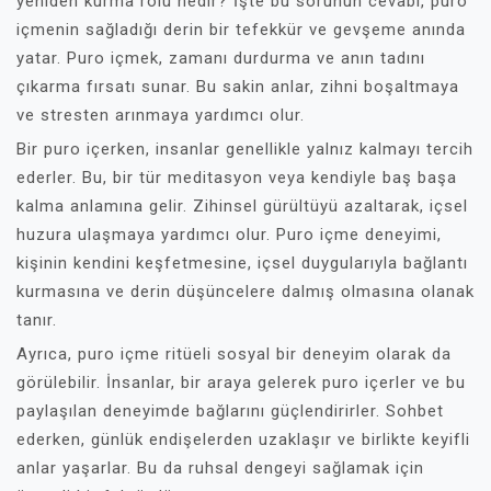
yeniden kurma rolü nedir? İşte bu sorunun cevabı, puro
içmenin sağladığı derin bir tefekkür ve gevşeme anında
yatar. Puro içmek, zamanı durdurma ve anın tadını
çıkarma fırsatı sunar. Bu sakin anlar, zihni boşaltmaya
ve stresten arınmaya yardımcı olur.
Bir puro içerken, insanlar genellikle yalnız kalmayı tercih
ederler. Bu, bir tür meditasyon veya kendiyle baş başa
kalma anlamına gelir. Zihinsel gürültüyü azaltarak, içsel
huzura ulaşmaya yardımcı olur. Puro içme deneyimi,
kişinin kendini keşfetmesine, içsel duygularıyla bağlantı
kurmasına ve derin düşüncelere dalmış olmasına olanak
tanır.
Ayrıca, puro içme ritüeli sosyal bir deneyim olarak da
görülebilir. İnsanlar, bir araya gelerek puro içerler ve bu
paylaşılan deneyimde bağlarını güçlendirirler. Sohbet
ederken, günlük endişelerden uzaklaşır ve birlikte keyifli
anlar yaşarlar. Bu da ruhsal dengeyi sağlamak için