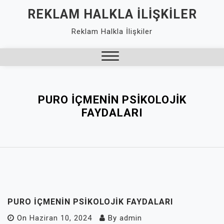
Skip
REKLAM HALKLA İLIŞKILER
to
Reklam Halkla İlişkiler
content
Close
Menu
PURO İÇMENIN PSIKOLOJIK
FAYDALARI
PURO İÇMENIN PSIKOLOJIK FAYDALARI
On
Haziran 10, 2024
By
admin