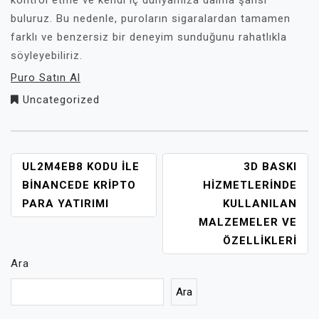
kontrol etme ve kendi iç dünyamıza dalma şansı
buluruz. Bu nedenle, puroların sigaralardan tamamen
farklı ve benzersiz bir deneyim sunduğunu rahatlıkla
söyleyebiliriz.
Puro Satın Al
Uncategorized
YAZI
UL2M4EB8 KODU ILE
3D BASKI
GEZINMESI
BINANCEDE KRIPTO
HIZMETLERINDE
PARA YATIRIMI
KULLANILAN
MALZEMELER VE
ÖZELLIKLERI
Ara
Ara