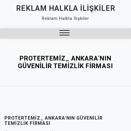
Skip
REKLAM HALKLA İLIŞKILER
to
Reklam Halkla İlişkiler
content
Close
Menu
PROTERTEMIZ_ ANKARA’NIN
GÜVENILIR TEMIZLIK FIRMASI
PROTERTEMIZ_ ANKARA’NIN GÜVENILIR
TEMIZLIK FIRMASI