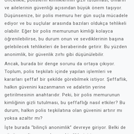
Öncelikle, polislerin kimliklerinin gizli tutulması, onların
ve ailelerinin güvenliği açısından büyük önem taşıyor.
Düşünsenize, bir polis memuru her gün suçla mücadele
ediyor ve bu suçlular arasında bazıları oldukça tehlikeli
olabilir. Eğer bir polis memurunun kimliği kolayca
öğrenilebilirse, bu durum onun ve sevdiklerinin başına
gelebilecek tehlikeleri de beraberinde getirir. Bu yüzden
anonimlik, bir güvenlik zırhı gibi düşünülebilir.
Ancak, burada bir denge sorunu da ortaya çıkıyor.
Toplum, polis teşkilatı içinde yapılan işlemleri ve
kararları şeffaf bir şekilde görebilmek istiyor. Şeffaflık,
halkın güvenini kazanmanın ve adaletin yerine
getirilmesinin anahtarıdır. Peki, bir polis memurunun
kimliğinin gizli tutulması, bu şeffaflığı nasıl etkiler? Bu
durum, halkın polis teşkilatına olan güvenini artırır mı
yoksa azaltır mı?
İşte burada “bilinçli anonimlik” devreye giriyor. Belki de