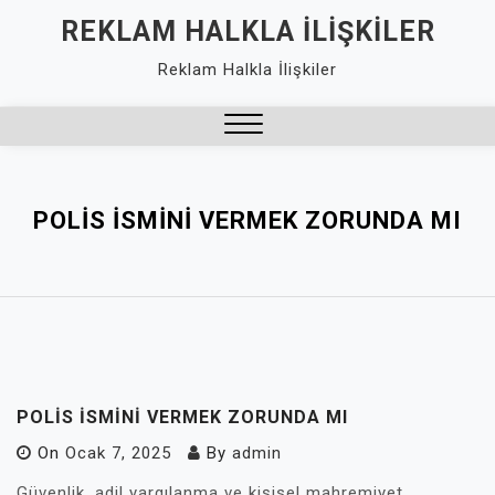
Skip
REKLAM HALKLA İLIŞKILER
to
Reklam Halkla İlişkiler
content
Close
Menu
POLIS ISMINI VERMEK ZORUNDA MI
POLIS ISMINI VERMEK ZORUNDA MI
On
Ocak 7, 2025
By
admin
Güvenlik, adil yargılanma ve kişisel mahremiyet