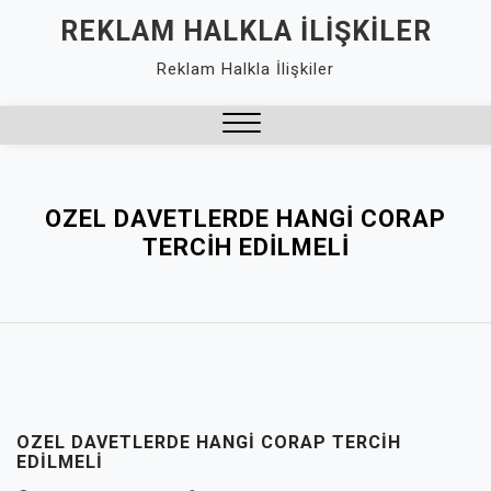
Skip
REKLAM HALKLA İLIŞKILER
to
Reklam Halkla İlişkiler
content
Close
Menu
OZEL DAVETLERDE HANGI CORAP
TERCIH EDILMELI
OZEL DAVETLERDE HANGI CORAP TERCIH
EDILMELI