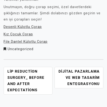
Unutmayın, doğru çorap seçimi, özel davetlerdeki
şıklığınızı tamamlar. Şimdi dolabınızı gözden geçirin ve
en iyi çorapları seçin!
Desenli Külotlu Çorap
Kız Çocuk Çorap
File Dantel Külotlu Çorap
Uncategorized
YAZI
LIP REDUCTION
DIJITAL PAZARLAMA
GEZINMESI
SURGERY_ BEFORE
VE WEB TASARIM
AND AFTER
ENTEGRASYONU
EXPECTATIONS