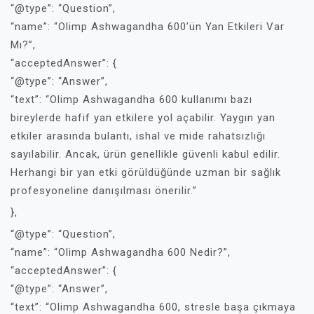
“@type”: “Question”,
“name”: “Olimp Ashwagandha 600’ün Yan Etkileri Var
Mı?”,
“acceptedAnswer”: {
“@type”: “Answer”,
“text”: “Olimp Ashwagandha 600 kullanımı bazı
bireylerde hafif yan etkilere yol açabilir. Yaygın yan
etkiler arasında bulantı, ishal ve mide rahatsızlığı
sayılabilir. Ancak, ürün genellikle güvenli kabul edilir.
Herhangi bir yan etki görüldüğünde uzman bir sağlık
profesyoneline danışılması önerilir.”
},
“@type”: “Question”,
“name”: “Olimp Ashwagandha 600 Nedir?”,
“acceptedAnswer”: {
“@type”: “Answer”,
“text”: “Olimp Ashwagandha 600, stresle başa çıkmaya