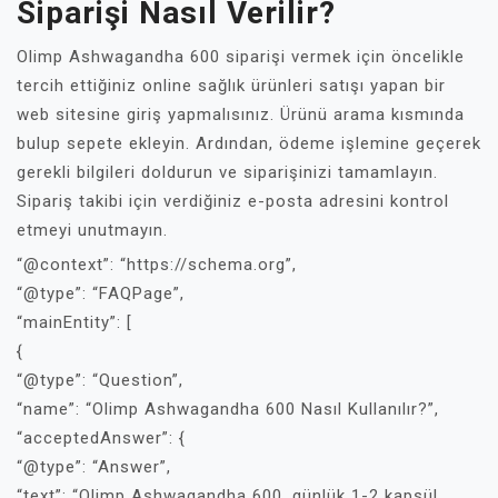
Siparişi Nasıl Verilir?
Olimp Ashwagandha 600 siparişi vermek için öncelikle
tercih ettiğiniz online sağlık ürünleri satışı yapan bir
web sitesine giriş yapmalısınız. Ürünü arama kısmında
bulup sepete ekleyin. Ardından, ödeme işlemine geçerek
gerekli bilgileri doldurun ve siparişinizi tamamlayın.
Sipariş takibi için verdiğiniz e-posta adresini kontrol
etmeyi unutmayın.
“@context”: “https://schema.org”,
“@type”: “FAQPage”,
“mainEntity”: [
{
“@type”: “Question”,
“name”: “Olimp Ashwagandha 600 Nasıl Kullanılır?”,
“acceptedAnswer”: {
“@type”: “Answer”,
“text”: “Olimp Ashwagandha 600, günlük 1-2 kapsül