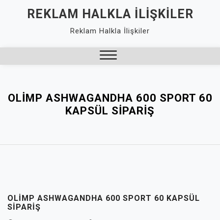
Skip
REKLAM HALKLA İLIŞKILER
to
Reklam Halkla İlişkiler
content
Close
Menu
OLIMP ASHWAGANDHA 600 SPORT 60
KAPSÜL SIPARIŞ
OLIMP ASHWAGANDHA 600 SPORT 60 KAPSÜL
SIPARIŞ