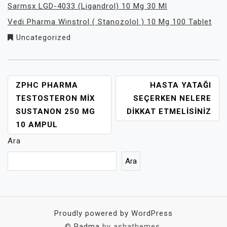
Sarmsx LGD-4033 (Ligandrol) 10 Mg 30 Ml
Vedi Pharma Winstrol ( Stanozolol ) 10 Mg 100 Tablet
Uncategorized
YAZI
ZPHC PHARMA
HASTA YATAĞI
GEZINMESI
TESTOSTERON MIX
SEÇERKEN NELERE
SUSTANON 250 MG
DIKKAT ETMELISINIZ
10 AMPUL
Ara
Ara
Proudly powered by WordPress
©
Padma
by ashathemes.