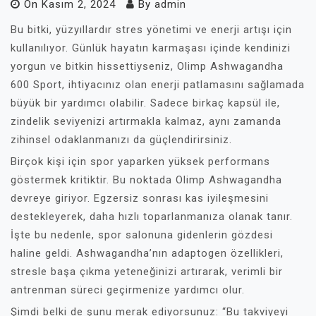
On
Kasım 2, 2024
By
admin
Bu bitki, yüzyıllardır stres yönetimi ve enerji artışı için
kullanılıyor. Günlük hayatın karmaşası içinde kendinizi
yorgun ve bitkin hissettiyseniz, Olimp Ashwagandha
600 Sport, ihtiyacınız olan enerji patlamasını sağlamada
büyük bir yardımcı olabilir. Sadece birkaç kapsül ile,
zindelik seviyenizi artırmakla kalmaz, aynı zamanda
zihinsel odaklanmanızı da güçlendirirsiniz.
Birçok kişi için spor yaparken yüksek performans
göstermek kritiktir. Bu noktada Olimp Ashwagandha
devreye giriyor. Egzersiz sonrası kas iyileşmesini
destekleyerek, daha hızlı toparlanmanıza olanak tanır.
İşte bu nedenle, spor salonuna gidenlerin gözdesi
haline geldi. Ashwagandha’nın adaptogen özellikleri,
stresle başa çıkma yeteneğinizi artırarak, verimli bir
antrenman süreci geçirmenize yardımcı olur.
Şimdi belki de şunu merak ediyorsunuz: “Bu takviyeyi