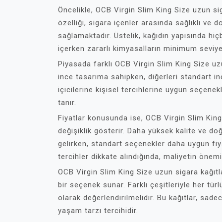
Öncelikle, OCB Virgin Slim King Size uzun siga
özelliği, sigara içenler arasında sağlıklı ve 
sağlamaktadır. Üstelik, kağıdın yapısında hi
içerken zararlı kimyasalların minimum seviye
Piyasada farklı OCB Virgin Slim King Size uzu
ince tasarıma sahipken, diğerleri standart inc
içicilerine kişisel tercihlerine uygun seçene
tanır.
Fiyatlar konusunda ise, OCB Virgin Slim King 
değişiklik gösterir. Daha yüksek kalite ve doğa
gelirken, standart seçenekler daha uygun fiya
tercihler dikkate alındığında, maliyetin önemi 
OCB Virgin Slim King Size uzun sigara kağıtları
bir seçenek sunar. Farklı çeşitleriyle her türl
olarak değerlendirilmelidir. Bu kağıtlar, sad
yaşam tarzı tercihidir.