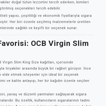
yakiler doğal tütün lezzetini tercih ederken, kimileri
irilmiş seçenekleri tercih edebilir.
iteli yapısı, çeşitliliği ve ekonomik fiyatlarıyla sigara
miştir. Her biri özenle seçilmiş malzemelerle üretilen
mlerinde sağlıklı ve keyifli bir seçenek sunar.
Favorisi: OCB Virgin Slim
 Virgin Slim King Size kağıtları, içerisinde
yla tiryakiler arasında büyük bir rağbet görüyor. İnce
dı elde etmek isteyenler için ideal bir seçenek
i ve kalite anlayışı, her bir kağıdın özenle seçilen
 biri, yavaş ve düzenli yanmaları sağlayarak sigara
rıdır. Bu özellik, kullanıcıların sigaralarının tadını