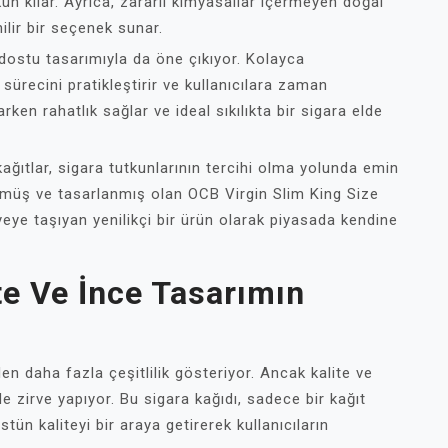
 kılar. Ayrıca, zararlı kimyasallar içermeyen doğal
nilir bir seçenek sunar.
ı dostu tasarımıyla da öne çıkıyor. Kolayca
sürecini pratikleştirir ve kullanıcılara zaman
rken rahatlık sağlar ve ideal sıkılıkta bir sigara elde
 kağıtlar, sigara tutkunlarının tercihi olma yolunda emin
ülmüş ve tasarlanmış olan OCB Virgin Slim King Size
iyeye taşıyan yenilikçi bir ürün olarak piyasada kendine
te Ve İnce Tasarımın
n daha fazla çeşitlilik gösteriyor. Ancak kalite ve
e zirve yapıyor. Bu sigara kağıdı, sadece bir kağıt
tün kaliteyi bir araya getirerek kullanıcıların