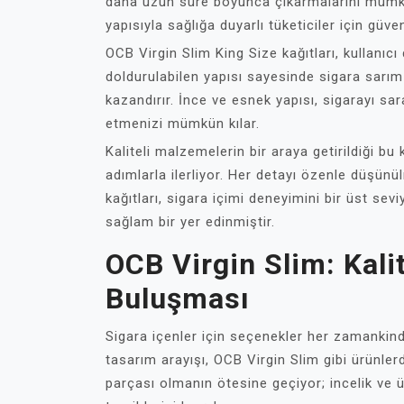
daha uzun süre boyunca çıkarmalarını mümkün
yapısıyla sağlığa duyarlı tüketiciler için güve
OCB Virgin Slim King Size kağıtları, kullanıc
doldurulabilen yapısı sayesinde sigara sarım 
kazandırır. İnce ve esnek yapısı, sigarayı sara
etmenizi mümkün kılar.
Kaliteli malzemelerin bir araya getirildiği bu
adımlarla ilerliyor. Her detayı özenle düşün
kağıtları, sigara içimi deneyimini bir üst sev
sağlam bir yer edinmiştir.
OCB Virgin Slim: Kali
Buluşması
Sigara içenler için seçenekler her zamankinde
tasarım arayışı, OCB Virgin Slim gibi ürünlerd
parçası olmanın ötesine geçiyor; incelik ve üs