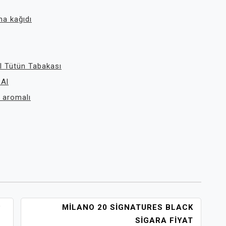
a kağıdı
l Tütün Tabakası
 Al
 aromalı
P
MILANO 20 SIGNATURES BLACK
SIGARA FIYAT