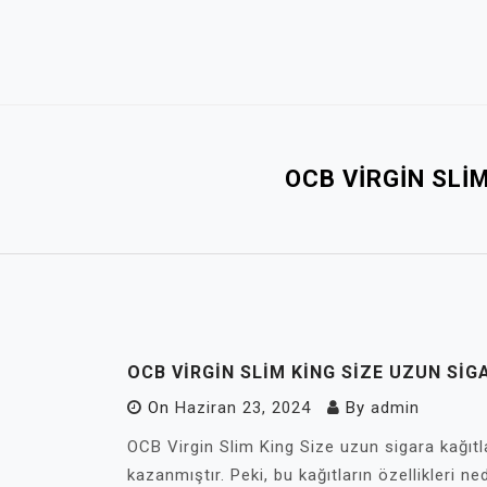
Skip
to
content
OCB VIRGIN SLIM
OCB VIRGIN SLIM KING SIZE UZUN SIGA
On
Haziran 23, 2024
By
admin
OCB Virgin Slim King Size uzun sigara kağıtl
kazanmıştır. Peki, bu kağıtların özellikleri n