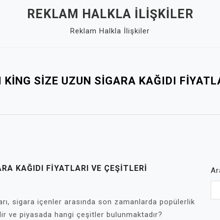
REKLAM HALKLA İLIŞKILER
Reklam Halkla İlişkiler
 KING SIZE UZUN SIGARA KAĞIDI FIYATL
RA KAĞIDI FIYATLARI VE ÇEŞITLERI
Ar
arı, sigara içenler arasında son zamanlarda popülerlik
edir ve piyasada hangi çeşitler bulunmaktadır?