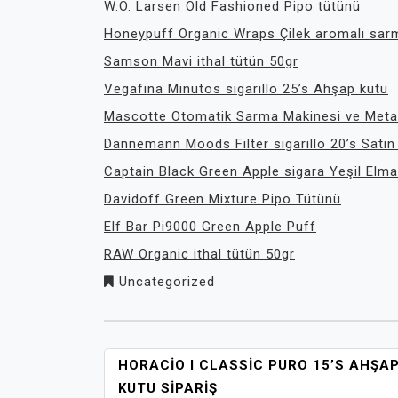
W.O. Larsen Old Fashioned Pipo tütünü
Honeypuff Organic Wraps Çilek aromalı sarm
Samson Mavi ithal tütün 50gr
Vegafina Minutos sigarillo 25’s Ahşap kutu
Mascotte Otomatik Sarma Makinesi ve Meta
Dannemann Moods Filter sigarillo 20’s Satın
Captain Black Green Apple sigara Yeşil Elma
Davidoff Green Mixture Pipo Tütünü
Elf Bar Pi9000 Green Apple Puff
RAW Organic ithal tütün 50gr
Uncategorized
YAZI
HORACIO I CLASSIC PURO 15’S AHŞA
GEZINMESI
KUTU SIPARIŞ