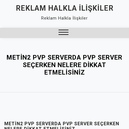
Skip
REKLAM HALKLA İLIŞKILER
to
Reklam Halkla İlişkiler
content
Close
Menu
METIN2 PVP SERVERDA PVP SERVER
SEÇERKEN NELERE DIKKAT
ETMELISINIZ
METIN2 PVP SERVERDA PVP SERVER SEÇERKEN
NELERE DIKKAT ETMELISINIZ