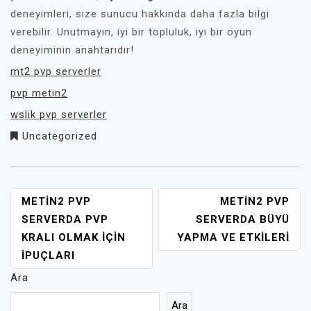
deneyimleri, size sunucu hakkında daha fazla bilgi
verebilir. Unutmayın, iyi bir topluluk, iyi bir oyun
deneyiminin anahtarıdır!
mt2 pvp serverler
pvp metin2
wslik pvp serverler
Uncategorized
YAZI
METIN2 PVP
METIN2 PVP
GEZINMESI
SERVERDA PVP
SERVERDA BÜYÜ
KRALI OLMAK İÇIN
YAPMA VE ETKILERI
İPUÇLARI
Ara
Ara