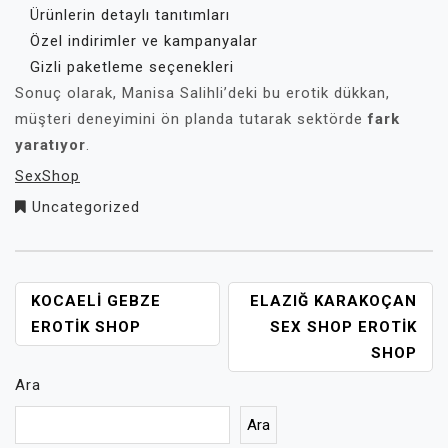
Ürünlerin detaylı tanıtımları
Özel indirimler ve kampanyalar
Gizli paketleme seçenekleri
Sonuç olarak, Manisa Salihli’deki bu erotik dükkan,
müşteri deneyimini ön planda tutarak sektörde
fark
yaratıyor
.
SexShop
Uncategorized
YAZI
KOCAELI GEBZE
ELAZIĞ KARAKOÇAN
GEZINMESI
EROTIK SHOP
SEX SHOP EROTIK
SHOP
Ara
Ara