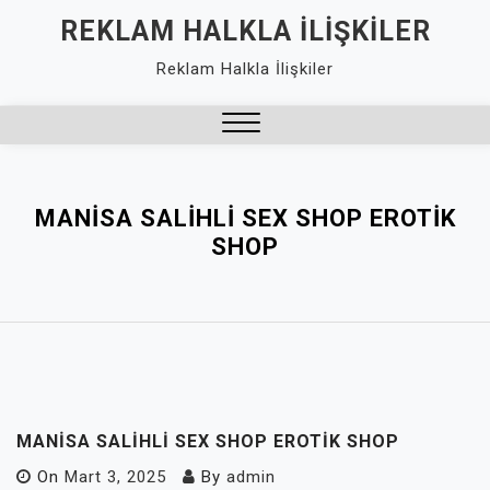
Skip
REKLAM HALKLA İLIŞKILER
to
Reklam Halkla İlişkiler
content
Close
Menu
MANISA SALIHLI SEX SHOP EROTIK
SHOP
MANISA SALIHLI SEX SHOP EROTIK SHOP
On
Mart 3, 2025
By
admin