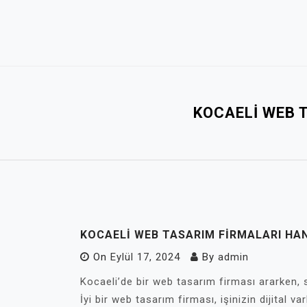
Skip
to
content
KOCAELI WEB 
KOCAELI WEB TASARIM FIRMALARI HAN
On
Eylül 17, 2024
By
admin
Kocaeli’de bir web tasarım firması ararken, 
İyi bir web tasarım firması, işinizin dijital va