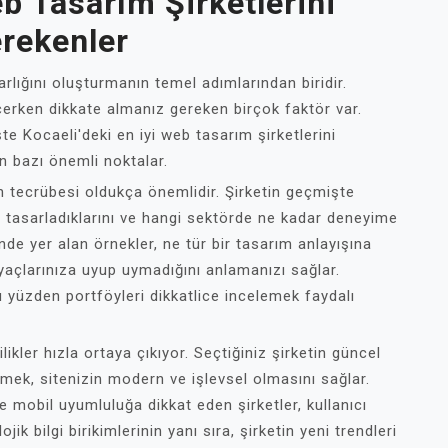
eb Tasarım Şirketlerini
rekenler
rlığını oluşturmanın temel adımlarından biridir.
eçerken dikkate almanız gereken birçok faktör var.
te Kocaeli'deki en iyi web tasarım şirketlerini
 bazı önemli noktalar.
in tecrübesi oldukça önemlidir. Şirketin geçmişte
er tasarladıklarını ve hangi sektörde ne kadar deneyime
inde yer alan örnekler, ne tür bir tasarım anlayışına
tiyaçlarınıza uyup uymadığını anlamanızı sağlar.
 bu yüzden portföyleri dikkatlice incelemek faydalı
ikler hızla ortaya çıkıyor. Seçtiğiniz şirketin güncel
mek, sitenizin modern ve işlevsel olmasını sağlar.
 mobil uyumluluğa dikkat eden şirketler, kullanıcı
ik bilgi birikimlerinin yanı sıra, şirketin yeni trendleri