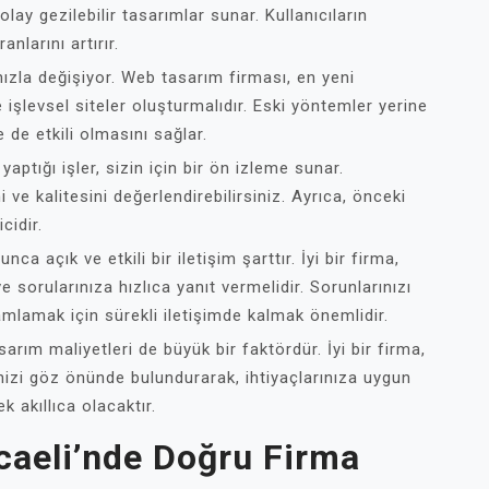
olay gezilebilir tasarımlar sunar. Kullanıcıların
larını artırır.
 hızla değişiyor. Web tasarım firması, en yeni
 işlevsel siteler oluşturmalıdır. Eski yöntemler yerine
de etkili olmasını sağlar.
aptığı işler, sizin için bir ön izleme sunar.
 ve kalitesini değerlendirebilirsiniz. Ayrıca, önceki
cidir.
ca açık ve etkili bir iletişim şarttır. İyi bir firma,
sorularınıza hızlıca yanıt vermelidir. Sorunlarınızı
amlamak için sürekli iletişimde kalmak önemlidir.
arım maliyetleri de büyük bir faktördür. İyi bir firma,
enizi göz önünde bulundurarak, ihtiyaçlarınıza uygun
 akıllıca olacaktır.
caeli’nde Doğru Firma