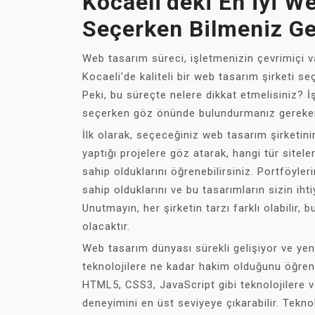
Kocaeli’deki En İyi W
Seçerken Bilmeniz Ge
Web tasarım süreci, işletmenizin çevrimiçi va
Kocaeli'de kaliteli bir web tasarım şirketi s
Peki, bu süreçte nelere dikkat etmelisiniz? İş
seçerken göz önünde bulundurmanız gereken
İlk olarak, seçeceğiniz web tasarım şirketin
yaptığı projelere göz atarak, hangi tür sitel
sahip olduklarını öğrenebilirsiniz. Portföyler
sahip olduklarını ve bu tasarımların sizin ih
Unutmayın, her şirketin tarzı farklı olabilir,
olacaktır.
Web tasarım dünyası sürekli gelişiyor ve yenil
teknolojilere ne kadar hakim olduğunu öğren
HTML5, CSS3, JavaScript gibi teknolojilere ve
deneyimini en üst seviyeye çıkarabilir. Teknoloj