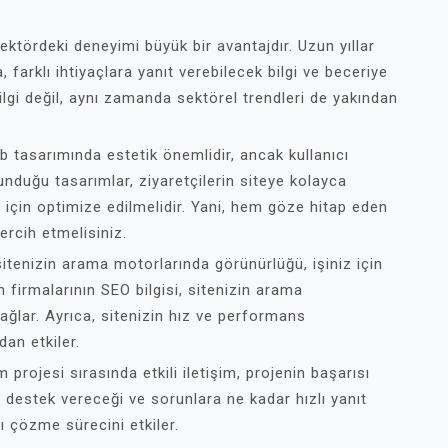
sektördeki deneyimi büyük bir avantajdır. Uzun yıllar
, farklı ihtiyaçlara yanıt verebilecek bilgi ve beceriye
lgi değil, aynı zamanda sektörel trendleri de yakından
b tasarımında estetik önemlidir, ancak kullanıcı
sunduğu tasarımlar, ziyaretçilerin siteye kolayca
 için optimize edilmelidir. Yani, hem göze hitap eden
ercih etmelisiniz.
itenizin arama motorlarında görünürlüğü, işiniz için
 firmalarının SEO bilgisi, sitenizin arama
ağlar. Ayrıca, sitenizin hız ve performans
an etkiler.
m projesi sırasında etkili iletişim, projenin başarısı
ıl destek vereceği ve sorunlara ne kadar hızlı yanıt
ı çözme sürecini etkiler.