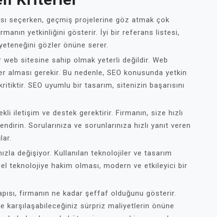
ası seçerken, geçmiş projelerine göz atmak çok
anın yetkinliğini gösterir. İyi bir referans listesi,
 yeteneğini gözler önüne serer.
 web sitesine sahip olmak yeterli değildir. Web
yer alması gerekir. Bu nedenle, SEO konusunda yetkin
ritiktir. SEO uyumlu bir tasarım, sitenizin başarısını
li iletişim ve destek gerektirir. Firmanın, size hızlı
ndirin. Sorularınıza ve sorunlarınıza hızlı yanıt veren
lar.
zla değişiyor. Kullanılan teknolojiler ve tasarım
cel teknolojiye hakim olması, modern ve etkileyici bir
apısı, firmanın ne kadar şeffaf olduğunu gösterir.
jede karşılaşabileceğiniz sürpriz maliyetlerin önüne