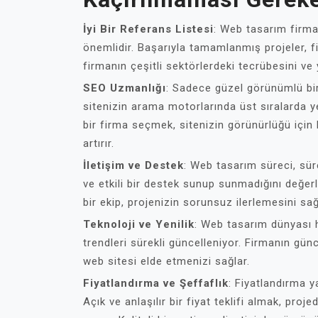
İyi Bir Referans Listesi
: Web tasarım firm
önemlidir. Başarıyla tamamlanmış projeler, firm
firmanın çeşitli sektörlerdeki tecrübesini ve
SEO Uzmanlığı
: Sadece güzel görünümlü bir
sitenizin arama motorlarında üst sıralarda 
bir firma seçmek, sitenizin görünürlüğü için k
artırır.
İletişim ve Destek
: Web tasarım süreci, sürek
ve etkili bir destek sunup sunmadığını değerle
bir ekip, projenizin sorunsuz ilerlemesini sağ
Teknoloji ve Yenilik
: Web tasarım dünyası hı
trendleri sürekli güncelleniyor. Firmanın gün
web sitesi elde etmenizi sağlar.
Fiyatlandırma ve Şeffaflık
: Fiyatlandırma y
Açık ve anlaşılır bir fiyat teklifi almak, pro