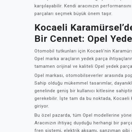
karşılayabilir. Kendi aracınızın performansı
parçaları seçmek büyük önem taşır.
Kocaeli Karamürsel’de
Bir Cennet: Opel Yed
Otomobil tutkunları için Kocaeli'nin Karamürs
Opel marka araçların yedek parça ihtiyaçları
tamamen orijinal ve kaliteli Opel yedek par
Opel markası, otomobilseverler arasında popü
Sahip olduğu mükemmel tasarımlar, dayanıklıl
genelinde geniş bir kullanıcı kitlesine sahipt
gerekebilir. İşte tam da bu noktada, Kocael
giriyor.
Bu özel pazarda, tüm Opel modellerine yönel
Aracınızın ihtiyaç duyduğu herhangi bir parçay
fren sistemi, elektrik aksamı, şanzıman gibi