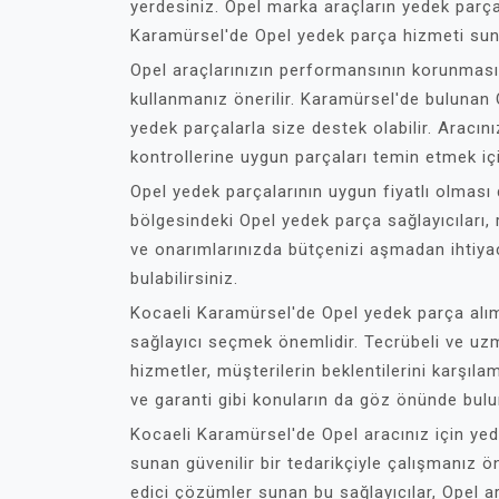
yerdesiniz. Opel marka araçların yedek parçala
Karamürsel'de Opel yedek parça hizmeti sun
Opel araçlarınızın performansının korunması 
kullanmanız önerilir. Karamürsel'de bulunan O
yedek parçalarla size destek olabilir. Aracın
kontrollerine uygun parçaları temin etmek içi
Opel yedek parçalarının uygun fiyatlı olması
bölgesindeki Opel yedek parça sağlayıcıları, r
ve onarımlarınızda bütçenizi aşmadan ihtiyaç
bulabilirsiniz.
Kocaeli Karamürsel'de Opel yedek parça alı
sağlayıcı seçmek önemlidir. Tecrübeli ve uzma
hizmetler, müşterilerin beklentilerini karşıl
ve garanti gibi konuların da göz önünde bul
Kocaeli Karamürsel'de Opel aracınız için yed
sunan güvenilir bir tedarikçiyle çalışmanız 
edici çözümler sunan bu sağlayıcılar, Opel ar