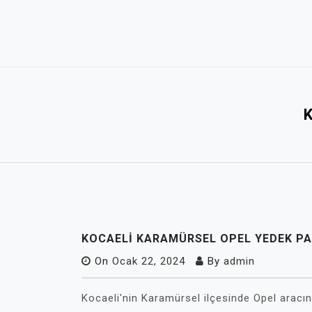
Skip
to
content
KOCAELI KARAMÜRSEL OPEL YEDEK P
On
Ocak 22, 2024
By
admin
Kocaeli'nin Karamürsel ilçesinde Opel aracın