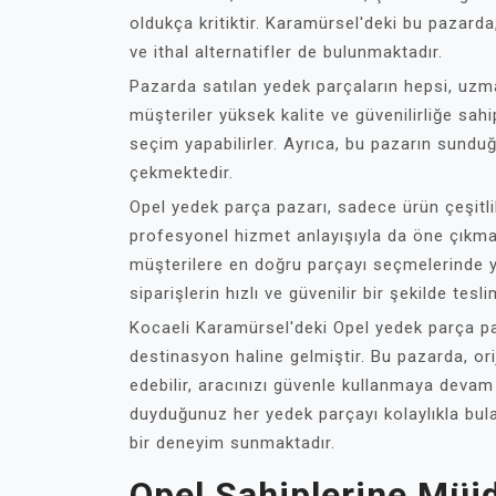
oldukça kritiktir. Karamürsel'deki bu pazarda, 
ve ithal alternatifler de bulunmaktadır.
Pazarda satılan yedek parçaların hepsi, uzma
müşteriler yüksek kalite ve güvenilirliğe sa
seçim yapabilirler. Ayrıca, bu pazarın sunduğu
çekmektedir.
Opel yedek parça pazarı, sadece ürün çeşitlil
profesyonel hizmet anlayışıyla da öne çıkmakt
müşterilere en doğru parçayı seçmelerinde y
siparişlerin hızlı ve güvenilir bir şekilde tesli
Kocaeli Karamürsel'deki Opel yedek parça paz
destinasyon haline gelmiştir. Bu pazarda, orij
edebilir, aracınızı güvenle kullanmaya devam 
duyduğunuz her yedek parçayı kolaylıkla bula
bir deneyim sunmaktadır.
Opel Sahiplerine Müj