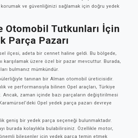
nı korumak ve güvenliğinizi sağlamak için doğru yedek
 Otomobil Tutkunları İçin
ek Parça Pazarı
el ilçesi, adeta bir cennet haline geldi. Bu bölgede,
nı karşılamak üzere özel bir pazar mevcuttur. Burada,
çaları bulmanız mümkündür.
lerliğiyle tanınan bir Alman otomobil üreticisidir.
ık ve performansıyla bilinen Opel araçları, Türkiye
ir. Ancak, zaman içinde bazı parçaların değiştirilmesi
i Karamürsel'deki Opel yedek parça pazarı devreye
ik geniş bir yedek parça seçeneği bulunmaktadır.
ı burada kolaylıkla bulabilirsiniz. Özellikle motor,
 önemli bileşenler için yedek parça temin etmek