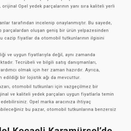
orijinal Opel yedek parçalarının yanı sıra kaliteli yerli
nlar tarafından incelenip onaylanmıştır. Bu sayede,
hip parçalardan oluşan geniş bir ürün yelpazesinden
 cazip fiyatlar da otomobil tutkunlarının ilgisini
iği ve uygun fiyatlarıyla değil, aynı zamanda
adır. Tecrübeli ve bilgili satış danışmanları,
ardımcı olmak için her zaman hazırdır. Ayrıca,
m edildiği bir lojistik ağı da mevcuttur.
arı, otomobil tutkunları için vazgeçilmez bir
inal ve kaliteli yedek parçaları uygun fiyatlarla temin
edebilirsiniz. Opel marka aracınıza ihtiyaç
bileceğiniz bu pazar, otomobil tutkunlarına benzersiz
de! Kocaeli Karamürsel’de