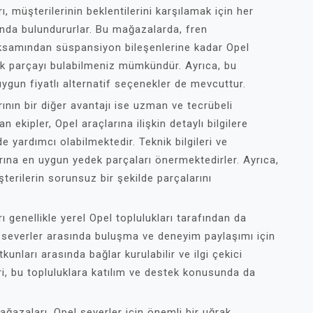
 müşterilerinin beklentilerini karşılamak için her
rında bulundururlar. Bu mağazalarda, fren
aksamından süspansiyon bileşenlerine kadar Opel
dek parçayı bulabilmeniz mümkündür. Ayrıca, bu
ygun fiyatlı alternatif seçenekler de mevcuttur.
nın bir diğer avantajı ise uzman ve tecrübeli
ekipler, Opel araçlarına ilişkin detaylı bilgilere
 yardımcı olabilmektedir. Teknik bilgileri ve
arına en uygun yedek parçaları önermektedirler. Ayrıca,
rilerin sorunsuz bir şekilde parçalarını
genellikle yerel Opel toplulukları tarafından da
l severler arasında buluşma ve deneyim paylaşımı için
kunları arasında bağlar kurulabilir ve ilgi çekici
ri, bu topluluklara katılım ve destek konusunda da
azaları, Opel severler için önemli bir uğrak