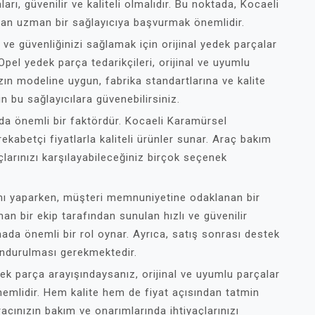
rı, güvenilir ve kaliteli olmalıdır. Bu noktada, Kocaeli
an uzman bir sağlayıcıya başvurmak önemlidir.
ve güvenliğinizi sağlamak için orijinal yedek parçalar
pel yedek parça tedarikçileri, orijinal ve uyumlu
ızın modeline uygun, fabrika standartlarına ve kalite
n bu sağlayıcılara güvenebilirsiniz.
 da önemli bir faktördür. Kocaeli Karamürsel
ekabetçi fiyatlarla kaliteli ürünler sunar. Araç bakım
larınızı karşılayabileceğiniz birçok seçenek
mı yaparken, müşteri memnuniyetine odaklanan bir
n bir ekip tarafından sunulan hızlı ve güvenilir
amada önemli bir rol oynar. Ayrıca, satış sonrası destek
undurulması gerekmektedir.
ek parça arayışındaysanız, orijinal ve uyumlu parçalar
önemlidir. Hem kalite hem de fiyat açısından tatmin
acınızın bakım ve onarımlarında ihtiyaçlarınızı