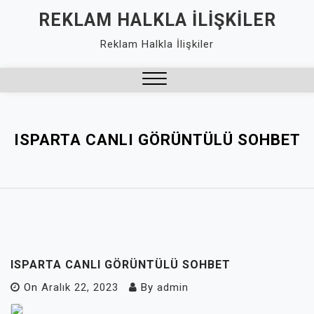
Skip
REKLAM HALKLA İLIŞKILER
to
Reklam Halkla İlişkiler
content
Close
Menu
ISPARTA CANLI GÖRÜNTÜLÜ SOHBET
ISPARTA CANLI GÖRÜNTÜLÜ SOHBET
On
Aralık 22, 2023
By
admin