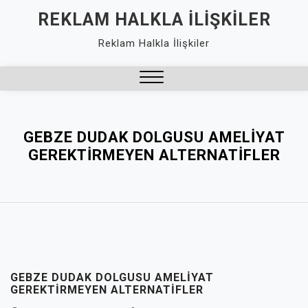
Skip
REKLAM HALKLA İLIŞKILER
to
Reklam Halkla İlişkiler
content
Close
Menu
GEBZE DUDAK DOLGUSU AMELIYAT
GEREKTIRMEYEN ALTERNATIFLER
GEBZE DUDAK DOLGUSU AMELIYAT
GEREKTIRMEYEN ALTERNATIFLER