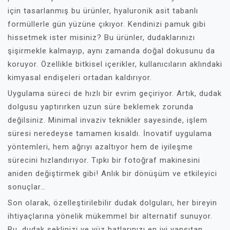
için tasarlanmış bu ürünler, hyaluronik asit tabanlı
formüllerle gün yüzüne çıkıyor. Kendinizi pamuk gibi
hissetmek ister misiniz? Bu ürünler, dudaklarınızı
şişirmekle kalmayıp, aynı zamanda doğal dokusunu da
koruyor. Özellikle bitkisel içerikler, kullanıcıların aklındaki
kimyasal endişeleri ortadan kaldırıyor.
Uygulama süreci de hızlı bir evrim geçiriyor. Artık, dudak
dolgusu yaptırırken uzun süre beklemek zorunda
değilsiniz. Minimal invaziv teknikler sayesinde, işlem
süresi neredeyse tamamen kısaldı. İnovatif uygulama
yöntemleri, hem ağrıyı azaltıyor hem de iyileşme
sürecini hızlandırıyor. Tıpkı bir fotoğraf makinesini
aniden değiştirmek gibi! Anlık bir dönüşüm ve etkileyici
sonuçlar…
Son olarak, özelleştirilebilir dudak dolguları, her bireyin
ihtiyaçlarına yönelik mükemmel bir alternatif sunuyor.
Bu, dudak şeklinizi ve yüz hatlarınızı en iyi yansıtan