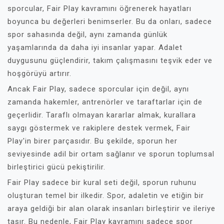
sporcular, Fair Play kavramını öğrenerek hayatları
boyunca bu değerleri benimserler. Bu da onları, sadece
spor sahasında değil, aynı zamanda günlük
yaşamlarında da daha iyi insanlar yapar. Adalet
duygusunu güçlendirir, takım çalışmasını teşvik eder ve
hoşgörüyü artırır.
Ancak Fair Play, sadece sporcular için değil, aynı
zamanda hakemler, antrenörler ve taraftarlar için de
geçerlidir. Taraflı olmayan kararlar almak, kurallara
saygı göstermek ve rakiplere destek vermek, Fair
Play'in birer parçasıdır. Bu şekilde, sporun her
seviyesinde adil bir ortam sağlanır ve sporun toplumsal
birleştirici gücü pekiştirilir.
Fair Play sadece bir kural seti değil, sporun ruhunu
oluşturan temel bir ilkedir. Spor, adaletin ve etiğin bir
araya geldiği bir alan olarak insanları birleştirir ve ileriye
taşır. Bu nedenle, Fair Play kavramını sadece spor