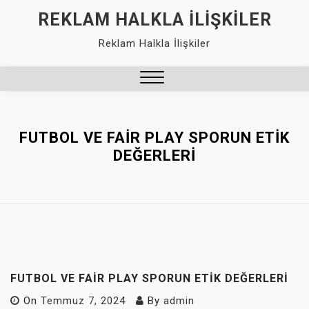
Skip
REKLAM HALKLA İLIŞKILER
to
Reklam Halkla İlişkiler
content
Close
Menu
FUTBOL VE FAIR PLAY SPORUN ETIK
DEĞERLERI
FUTBOL VE FAIR PLAY SPORUN ETIK DEĞERLERI
On
Temmuz 7, 2024
By
admin