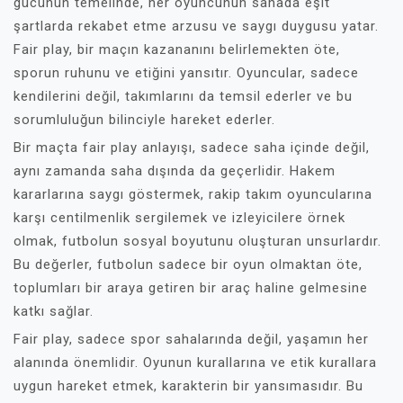
gücünün temelinde, her oyuncunun sahada eşit
şartlarda rekabet etme arzusu ve saygı duygusu yatar.
Fair play, bir maçın kazananını belirlemekten öte,
sporun ruhunu ve etiğini yansıtır. Oyuncular, sadece
kendilerini değil, takımlarını da temsil ederler ve bu
sorumluluğun bilinciyle hareket ederler.
Bir maçta fair play anlayışı, sadece saha içinde değil,
aynı zamanda saha dışında da geçerlidir. Hakem
kararlarına saygı göstermek, rakip takım oyuncularına
karşı centilmenlik sergilemek ve izleyicilere örnek
olmak, futbolun sosyal boyutunu oluşturan unsurlardır.
Bu değerler, futbolun sadece bir oyun olmaktan öte,
toplumları bir araya getiren bir araç haline gelmesine
katkı sağlar.
Fair play, sadece spor sahalarında değil, yaşamın her
alanında önemlidir. Oyunun kurallarına ve etik kurallara
uygun hareket etmek, karakterin bir yansımasıdır. Bu