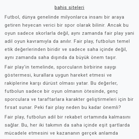
bahis siteleri
Futbol, dünya genelinde milyonlarca insanı bir araya
getiren heyecan verici bir spor olarak bilinir. Ancak bu
oyun sadece skorlarla değil, aynı zamanda fair play yani
adil oyun kavramıyla da anılır. Fair play, futbolun temel
etik değerlerinden biridir ve sadece saha içinde değil,
aynı zamanda saha dışında da büyük önem taşır.
Fair play'in temelinde, sporcuların birbirine saygı
göstermesi, kurallara uygun hareket etmesi ve
rakiplerine karşı dürüst olması yatar. Bu değerler,
futbolun sadece bir oyun olmanın ötesinde, genç
sporculara ve taraftarlara karakter geliştirmeleri için bir
fırsat sunar. Peki fair play neden bu kadar önemli?
Fair play, futbolun adil bir rekabet ortamında kalmasını
sağlar. Bu, her iki takımın da saha içinde eşit şartlarda
mücadele etmesini ve kazananın gerçek anlamda