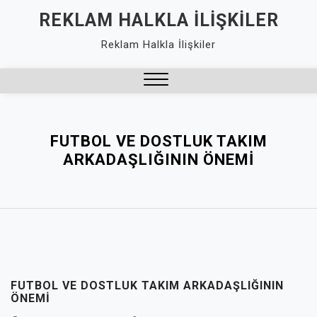
Skip
REKLAM HALKLA İLIŞKILER
to
Reklam Halkla İlişkiler
content
Close
Menu
FUTBOL VE DOSTLUK TAKIM
ARKADAŞLIĞININ ÖNEMI
FUTBOL VE DOSTLUK TAKIM ARKADAŞLIĞININ
ÖNEMI