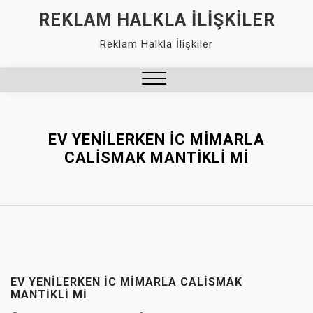
Skip
REKLAM HALKLA İLIŞKILER
to
Reklam Halkla İlişkiler
content
Close
Menu
EV YENILERKEN İC MIMARLA
CALISMAK MANTIKLI MI
EV YENILERKEN İC MIMARLA CALISMAK
MANTIKLI MI