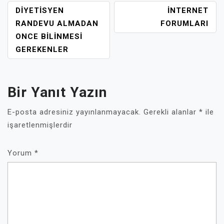
YAZI
DIYETISYEN
INTERNET
GEZINMESI
RANDEVU ALMADAN
FORUMLARI
ONCE BILINMESI
GEREKENLER
Bir Yanıt Yazın
E-posta adresiniz yayınlanmayacak.
Gerekli alanlar
*
ile
işaretlenmişlerdir
Yorum
*