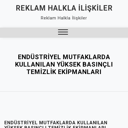
Skip
REKLAM HALKLA İLIŞKILER
to
Reklam Halkla İlişkiler
content
Close
Menu
ENDÜSTRIYEL MUTFAKLARDA
KULLANILAN YÜKSEK BASINÇLI
TEMIZLIK EKIPMANLARI
ENDÜSTRIYEL MUTFAKLARDA KULLANILAN
YÜKSEK BASINÇLI TEMIZLIK EKIPMANLARI