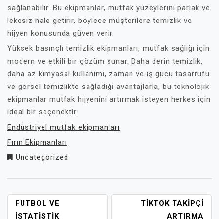
sağlanabilir. Bu ekipmanlar, mutfak yüzeylerini parlak ve
lekesiz hale getirir, böylece müşterilere temizlik ve
hijyen konusunda güven verir.
Yüksek basınçlı temizlik ekipmanları, mutfak sağlığı için
modern ve etkili bir çözüm sunar. Daha derin temizlik,
daha az kimyasal kullanımı, zaman ve iş gücü tasarrufu
ve görsel temizlikte sağladığı avantajlarla, bu teknolojik
ekipmanlar mutfak hijyenini artırmak isteyen herkes için
ideal bir seçenektir.
Endüstriyel mutfak ekipmanları
Fırın Ekipmanları
Uncategorized
YAZI
FUTBOL VE
TIKTOK TAKIPÇI
GEZINMESI
İSTATISTIK
ARTIRMA