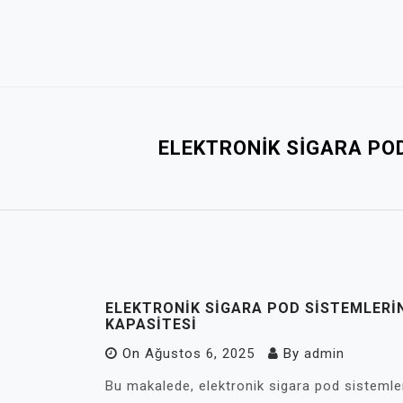
Skip
to
content
ELEKTRONIK SIGARA PO
ELEKTRONIK SIGARA POD SISTEMLERI
KAPASITESI
On
Ağustos 6, 2025
By
admin
Bu makalede, elektronik sigara pod sistemleri