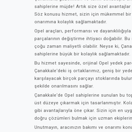
sahiplerine müjde! Artık size özel avantajla
Söz konusu hizmet, sizin için mükemmel bir 
onarımına kolaylık sağlamaktadır.
Opel araçları, performansı ve dayanıklılığıyl
parçalarının değiştirme ihtiyacı doğabilir. Bu
çoğu zaman maliyetli olabilir. Neyse ki, Çan
sahiplerine büyük bir kolaylık sağlamaktadır.
Bu hizmet sayesinde, orijinal Opel yedek pa
Çanakkale'deki iş ortaklarımız, geniş bir yed
karşılayacak birçok parçayı stoklarında bulund
şekilde onarılmasını sağlar.
Çanakkale'de Opel sahiplerine sunulan bu t
üst düzeye çıkarmak için tasarlanmıştır. Kolay
gibi avantajlarıyla öne çıkar. Sizin için en u
doğru çözümleri bulmak için uzman ekiplerim
Unutmayın, aracınızın bakımı ve onarımı kon