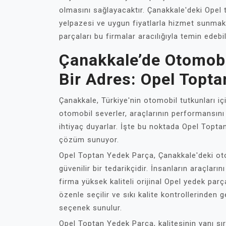
olmasını sağlayacaktır. Çanakkale'deki Opel 
yelpazesi ve uygun fiyatlarla hizmet sunmakta
parçaları bu firmalar aracılığıyla temin edebili
Çanakkale’de Otomobi
Bir Adres: Opel Topt
Çanakkale, Türkiye'nin otomobil tutkunları iç
otomobil severler, araçlarının performansını v
ihtiyaç duyarlar. İşte bu noktada Opel Topta
çözüm sunuyor.
Opel Toptan Yedek Parça, Çanakkale'deki oto
güvenilir bir tedarikçidir. İnsanların araçlar
firma yüksek kaliteli orijinal Opel yedek parç
özenle seçilir ve sıkı kalite kontrollerinden 
seçenek sunulur.
Opel Toptan Yedek Parça, kalitesinin yanı sı