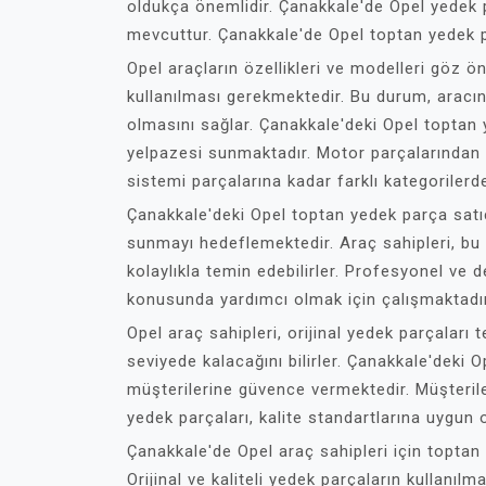
oldukça önemlidir. Çanakkale'de Opel yedek pa
mevcuttur. Çanakkale'de Opel toptan yedek p
Opel araçların özellikleri ve modelleri göz önü
kullanılması gerekmektedir. Bu durum, aracın
olmasını sağlar. Çanakkale'deki Opel toptan y
yelpazesi sunmaktadır. Motor parçalarından
sistemi parçalarına kadar farklı kategoriler
Çanakkale'deki Opel toptan yedek parça satıcıl
sunmayı hedeflemektedir. Araç sahipleri, bu f
kolaylıkla temin edebilirler. Profesyonel ve 
konusunda yardımcı olmak için çalışmaktadır
Opel araç sahipleri, orijinal yedek parçalar
seviyede kalacağını bilirler. Çanakkale'deki 
müşterilerine güvence vermektedir. Müşterile
yedek parçaları, kalite standartlarına uygun o
Çanakkale'de Opel araç sahipleri için topta
Orijinal ve kaliteli yedek parçaların kullanı