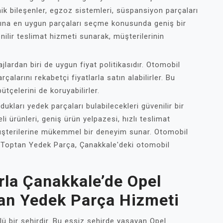
nik bileşenler, egzoz sistemleri, süspansiyon parçaları
larına en uygun parçaları seçme konusunda geniş bir
enilir teslimat hizmeti sunarak, müşterilerinin
ardan biri de uygun fiyat politikasıdır. Otomobil
rçalarını rekabetçi fiyatlarla satın alabilirler. Bu
ütçelerini de koruyabilirler.
ukları yedek parçaları bulabilecekleri güvenilir bir
i ürünleri, geniş ürün yelpazesi, hızlı teslimat
 müşterilerine mükemmel bir deneyim sunar. Otomobil
el Toptan Yedek Parça, Çanakkale'deki otomobil
rla Çanakkale’de Opel
tan Yedek Parça Hizmeti
nlü bir şehirdir. Bu eşsiz şehirde yaşayan Opel