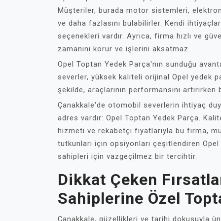
Müşteriler, burada motor sistemleri, elektro
ve daha fazlasını bulabilirler. Kendi ihtiyaç
seçenekleri vardır. Ayrıca, firma hızlı ve güv
zamanını korur ve işlerini aksatmaz.
Opel Toptan Yedek Parça'nın sunduğu avantajl
severler, yüksek kaliteli orijinal Opel yedek pa
şekilde, araçlarının performansını artırırken b
Çanakkale'de otomobil severlerin ihtiyaç duyd
adres vardır: Opel Toptan Yedek Parça. Kalitel
hizmeti ve rekabetçi fiyatlarıyla bu firma,
tutkunları için opsiyonları çeşitlendiren Op
sahipleri için vazgeçilmez bir tercihtir.
Dikkat Çeken Fırsatla
Sahiplerine Özel Top
Çanakkale, güzellikleri ve tarihi dokusuyla ü