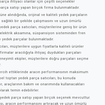
rça ihtiyacı olanlar için çeşitli seçenekler
arça satışı yapan birçok firma bulunmaktadır.
ne alındığında, orijinal ve kaliteli yedek parçaların
 sağlıklı bir şekilde çalışmasını ve uzun ömürlü
edek parça satıcıları, müşterilerine geniş bir ürün
 elektrik aksamına, süspansiyon sisteminden fren
de yedek parçalar bulunmaktadır.
arı, müşterilere uygun fiyatlarla kaliteli ürünler
irmalar aracılığıyla ihtiyaç duydukları parçaları
deneyimli ekipler, müşterilere doğru parçaları seçme
.
ı tercih ettiklerinde aracın performansının maksimum
Opel toptan yedek parça satıcıları, bu konuda
r, araçlarının bakım ve onarımında kullanacakları
larak temin edebilirler.
n yedek parça satışı yapan birçok seçenek mevcuttur.
lması, aracın performansını artıracak ve uzun ömürlü