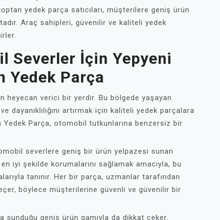
toptan yedek parça satıcıları, müşterilere geniş ürün
dır. Araç sahipleri, güvenilir ve kaliteli yedek
rler.
l Severler İçin Yepyeni
an Yedek Parça
in heyecan verici bir yerdir. Bu bölgede yaşayan
e dayanıklılığını artırmak için kaliteli yedek parçalara
n Yedek Parça, otomobil tutkunlarına benzersiz bir
mobil severlere geniş bir ürün yelpazesi sunan
ını en iyi şekilde korumalarını sağlamak amacıyla, bu
alarıyla tanınır. Her bir parça, uzmanlar tarafından
geçer, böylece müşterilerine güvenli ve güvenilir bir
ra sunduğu geniş ürün gamıyla da dikkat çeker.