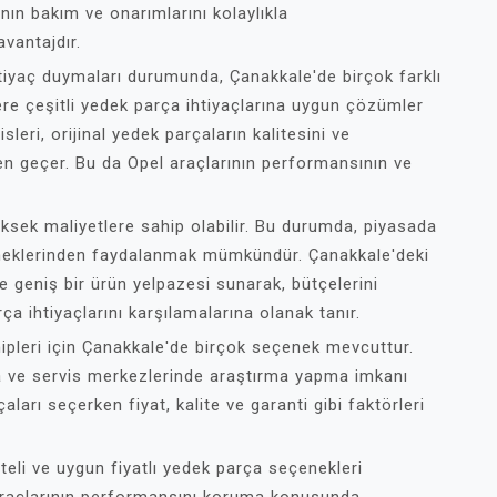
ının bakım ve onarımlarını kolaylıkla
avantajdır.
ihtiyaç duymaları durumunda, Çanakkale'de birçok farklı
re çeşitli yedek parça ihtiyaçlarına uygun çözümler
leri, orijinal yedek parçaların kalitesini ve
den geçer. Bu da Opel araçlarının performansının ve
ksek maliyetlere sahip olabilir. Bu durumda, piyasada
eneklerinden faydalanmak mümkündür. Çanakkale'deki
 geniş bir ürün yelpazesi sunarak, bütçelerini
 ihtiyaçlarını karşılamalarına olanak tanır.
ipleri için Çanakkale'de birçok seçenek mevcuttur.
a ve servis merkezlerinde araştırma yapma imkanı
aları seçerken fiyat, kalite ve garanti gibi faktörleri
iteli ve uygun fiyatlı yedek parça seçenekleri