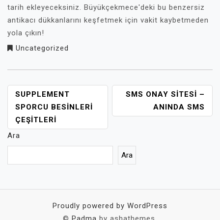
tarih ekleyeceksiniz. Büyükçekmece'deki bu benzersiz
antikacı dükkanlarını keşfetmek için vakit kaybetmeden
yola çıkın!
Uncategorized
YAZI
SUPPLEMENT
SMS ONAY SITESI –
GEZINMESI
SPORCU BESINLERI
ANINDA SMS
ÇEŞITLERI
Ara
Ara
Proudly powered by WordPress
©
Padma
by ashathemes.