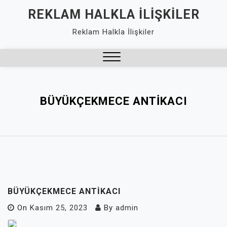
Skip
REKLAM HALKLA İLIŞKILER
to
Reklam Halkla İlişkiler
content
Close
Menu
BÜYÜKÇEKMECE ANTIKACI
BÜYÜKÇEKMECE ANTIKACI
On
Kasım 25, 2023
By
admin