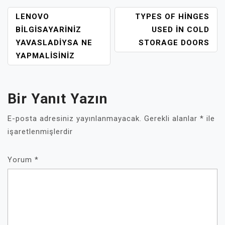
YAZI
LENOVO
TYPES OF HINGES
GEZINMESI
BILGISAYARINIZ
USED İN COLD
YAVASLADIYSA NE
STORAGE DOORS
YAPMALISINIZ
Bir Yanıt Yazın
E-posta adresiniz yayınlanmayacak.
Gerekli alanlar
*
ile
işaretlenmişlerdir
Yorum
*