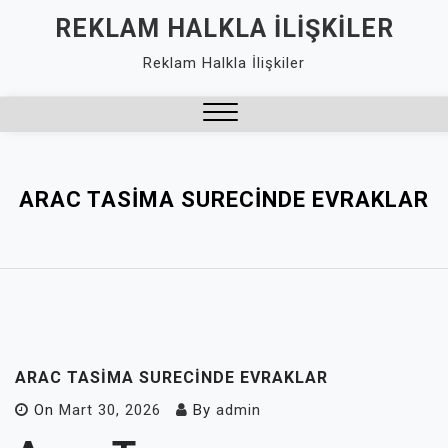
Skip
REKLAM HALKLA İLIŞKILER
to
Reklam Halkla İlişkiler
content
Close
Menu
ARAC TASIMA SURECINDE EVRAKLAR
ARAC TASIMA SURECINDE EVRAKLAR
On
Mart 30, 2026
By
admin